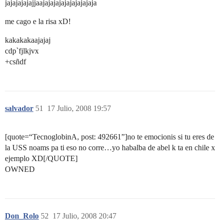
jajajajajajjaajajajajajajajajajaja
me cago e la risa xD!
kakakakaajajaj
cdp`fjlkjvx
+csñdf
salvador
51
17 Julio, 2008 19:57
[quote=“TecnoglobinA, post: 492661”]no te emocionis si tu eres de
la USS noams pa ti eso no corre…yo habalba de abel k ta en chile x
ejemplo XD[/QUOTE]
OWNED
Don_Rolo
52
17 Julio, 2008 20:47