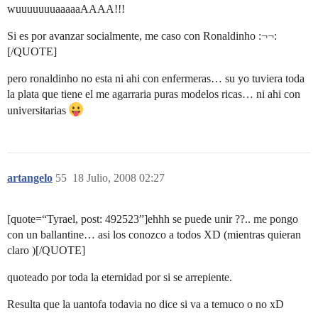
wuuuuuuuaaaaaAAAA!!!
Si es por avanzar socialmente, me caso con Ronaldinho :¬¬:
[/QUOTE]
pero ronaldinho no esta ni ahi con enfermeras… su yo tuviera toda
la plata que tiene el me agarraria puras modelos ricas… ni ahi con
universitarias
artangelo
55
18 Julio, 2008 02:27
[quote=“Tyrael, post: 492523”]ehhh se puede unir ??.. me pongo
con un ballantine… asi los conozco a todos XD (mientras quieran
claro )[/QUOTE]
quoteado por toda la eternidad por si se arrepiente.
Resulta que la uantofa todavia no dice si va a temuco o no xD