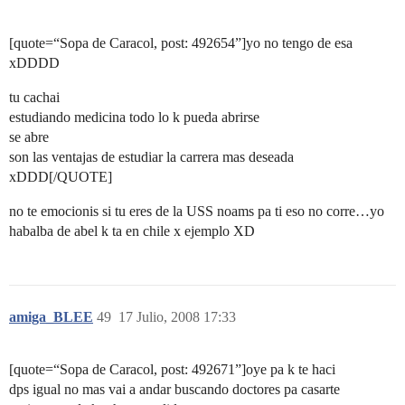
[quote=“Sopa de Caracol, post: 492654”]yo no tengo de esa
xDDDD
tu cachai
estudiando medicina todo lo k pueda abrirse
se abre
son las ventajas de estudiar la carrera mas deseada
xDDD[/QUOTE]
no te emocionis si tu eres de la USS noams pa ti eso no corre…yo
habalba de abel k ta en chile x ejemplo XD
amiga_BLEE
49
17 Julio, 2008 17:33
[quote=“Sopa de Caracol, post: 492671”]oye pa k te haci
dps igual no mas vai a andar buscando doctores pa casarte