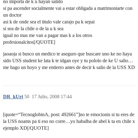
no importa de k u hayan salido
si pa ascender socialmente vai a estar obligada a matrimoniarte con
un doctor
asi k de onde sea el titulo vale carajo pa k sepai
si sea de la chile o de la u k sea
igual no mas me van a pagar mas k a los otros
profesionalcitos[/QUOTE]
jaoaoja si busco un medico te aseguro que buscare uno ke no haya
sido USS student ke lata k te idgan oye y tu pololo de ke U salio…
me hago un hoyo y me entierro antes de decir k salio de la USS XD
DR_kUrt
50
17 Julio, 2008 17:44
[quote=“TecnoglobinA, post: 492661”]no te emocionis si tu eres de
la USS noams pa ti eso no corre…yo habalba de abel k ta en chile x
ejemplo XD[/QUOTE]