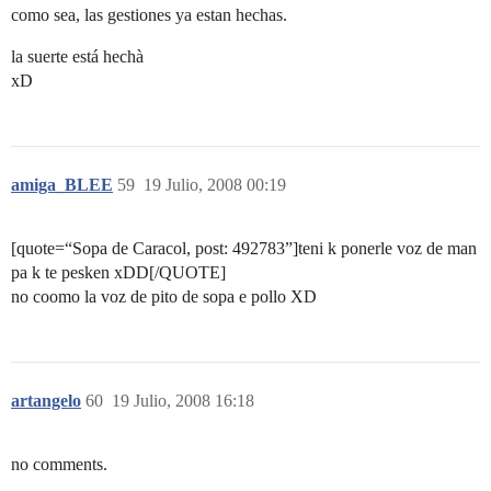
como sea, las gestiones ya estan hechas.
la suerte está hechà
xD
amiga_BLEE
59
19 Julio, 2008 00:19
[quote=“Sopa de Caracol, post: 492783”]teni k ponerle voz de man
pa k te pesken xDD[/QUOTE]
no coomo la voz de pito de sopa e pollo XD
artangelo
60
19 Julio, 2008 16:18
no comments.