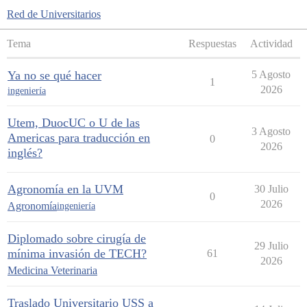
Red de Universitarios
Tema
Respuestas
Actividad
Ya no se qué hacer
5 Agosto
1
2026
ingeniería
Utem, DuocUC o U de las
3 Agosto
Americas para traducción en
0
2026
inglés?
Agronomía en la UVM
30 Julio
0
2026
Agronomía
ingeniería
Diplomado sobre cirugía de
29 Julio
mínima invasión de TECH?
61
2026
Medicina Veterinaria
Traslado Universitario USS a