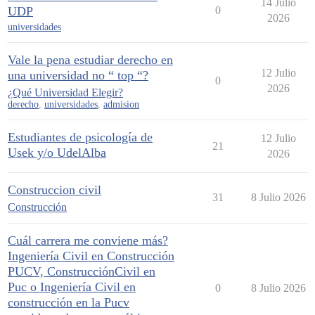
14 Julio
UDP
0
2026
universidades
Vale la pena estudiar derecho en
12 Julio
una universidad no “ top “?
0
2026
¿Qué Universidad Elegir?
derecho
,
universidades
,
admision
Estudiantes de psicología de
12 Julio
21
Usek y/o UdelAlba
2026
Construccion civil
31
8 Julio 2026
Construcción
Cuál carrera me conviene más?
Ingeniería Civil en Construcción
PUCV, ConstrucciónCivil en
Puc o Ingeniería Civil en
0
8 Julio 2026
construcción en la Pucv