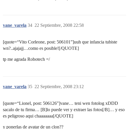
vane_varela
34
22 Septiembre, 2008 22:58
[quote=“Vito Corleone, post: 506101”]uuh que infancia tubiste
wn?..ajajajj…como es posible![/QUOTE]
tp me agrada Robotech =/
vane_varela
35
22 Septiembre, 2008 23:12
[quote=“Lionel, post: 506126”]vane… teni wen fotolog xDDD
sacalo de tu firma… [B]lo puede ver y extraer las fotos[/B]… y eso
es peligroso aqui chaaaaaaa[/QUOTE]
y ponerlas de avatar de un clon??