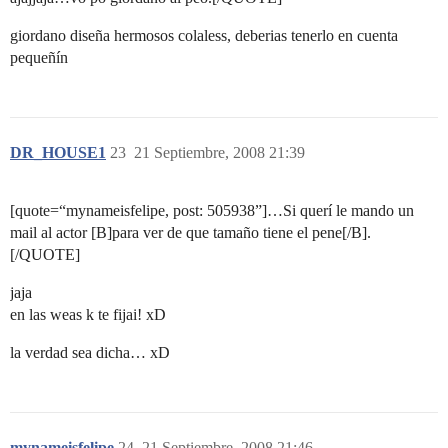
giordano diseña hermosos colaless, deberias tenerlo en cuenta
pequeñín
DR_HOUSE1
23
21 Septiembre, 2008 21:39
[quote=“mynameisfelipe, post: 505938”]…Si querí le mando un
mail al actor [B]para ver de que tamaño tiene el pene[/B].
[/QUOTE]
jaja
en las weas k te fijai! xD
la verdad sea dicha… xD
mynameisfelipe
24
21 Septiembre, 2008 21:46