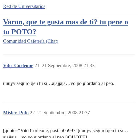
Red de Universitarios
Varon, que te gusta mas de ti? tu pene o
tu POTO?
Comunidad
Cafetería (Chat)
Vito_Corleone
21
21 Septiembre, 2008 21:33
uuuyy seguro qeu tu si…ajajjaja…vo po giordano al peo.
Mister_Poto
22
21 Septiembre, 2008 21:37
[quote=“Vito Corleone, post: 505997”]uuuyy seguro qeu tu si…
ajajjaja…vo po giordano al peo.[/QUOTE]