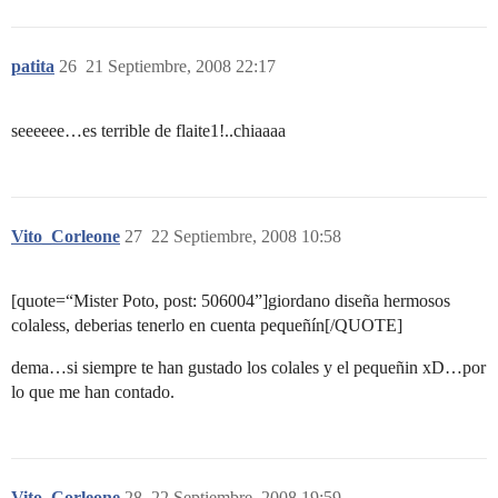
patita
26
21 Septiembre, 2008 22:17
seeeeee…es terrible de flaite1!..chiaaaa
Vito_Corleone
27
22 Septiembre, 2008 10:58
[quote=“Mister Poto, post: 506004”]giordano diseña hermosos
colaless, deberias tenerlo en cuenta pequeñín[/QUOTE]
dema…si siempre te han gustado los colales y el pequeñin xD…por
lo que me han contado.
Vito_Corleone
28
22 Septiembre, 2008 19:59