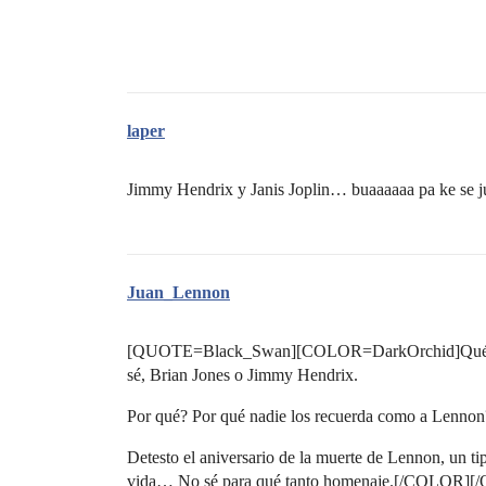
laper
Jimmy Hendrix y Janis Joplin… buaaaaaa pa ke se j
Juan_Lennon
[QUOTE=Black_Swan][COLOR=DarkOrchid]Qué pena
sé, Brian Jones o Jimmy Hendrix.
Por qué? Por qué nadie los recuerda como a Lennon
Detesto el aniversario de la muerte de Lennon, un ti
vida… No sé para qué tanto homenaje.[/COLOR]