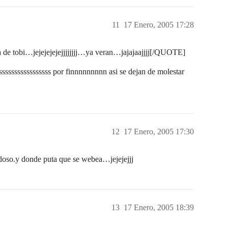
11
17 Enero, 2005 17:28
de tobi…jejejejejejjjjjjjj…ya veran…jajajaajjjj[/QUOTE]
ssssssssssssssss por finnnnnnnnn asi se dejan de molestar
12
17 Enero, 2005 17:30
doso.y donde puta que se webea…jejejejjj
13
17 Enero, 2005 18:39