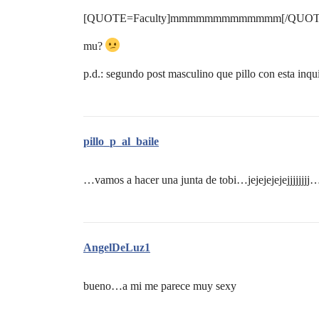
[QUOTE=Faculty]mmmmmmmmmmmmm[/QUOT
mu?
p.d.: segundo post masculino que pillo con esta inqu
pillo_p_al_baile
…vamos a hacer una junta de tobi…jejejejejejjjjjjj
AngelDeLuz1
bueno…a mi me parece muy sexy