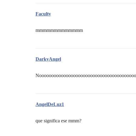
Faculty
mmmmmmmmmmmmm
DarkyAngel
Nooooooooooooooooooooooooooooooooooooooo
AngelDeLuz1
que significa ese mmm?