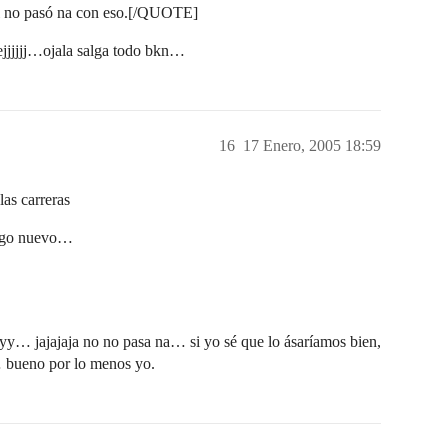
l no pasó na con eso.[/QUOTE]
jjjjj…ojala salga todo bkn…
16
17 Enero, 2005 18:59
as carreras
lgo nuevo…
y… jajajaja no no pasa na… si yo sé que lo ásaríamos bien,
 bueno por lo menos yo.