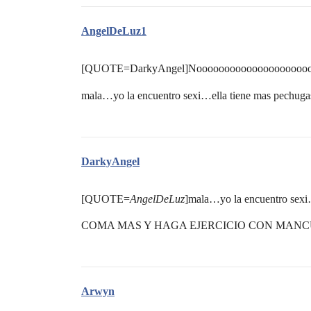
AngelDeLuz1
[QUOTE=DarkyAngel]Nooooooooooooooooooooo
mala…yo la encuentro sexi…ella tiene mas pechuga
DarkyAngel
[QUOTE=
AngelDeLuz
]mala…yo la encuentro sex
COMA MAS Y HAGA EJERCICIO CON MAN
Arwyn