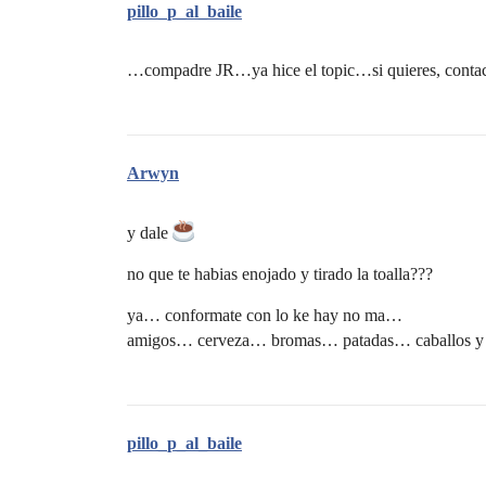
pillo_p_al_baile
…compadre JR…ya hice el topic…si quieres, contac
Arwyn
y dale
no que te habias enojado y tirado la toalla???
ya… conformate con lo ke hay no ma…
amigos… cerveza… bromas… patadas… caballos y
pillo_p_al_baile