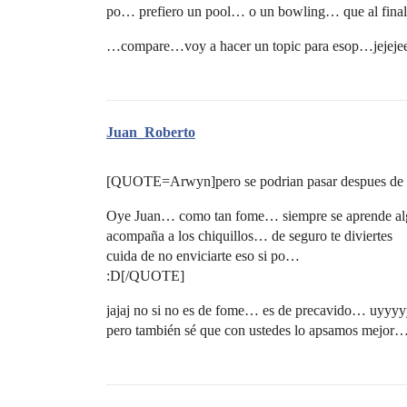
po… prefiero un pool… o un bowling… que al fina
…compare…voy a hacer un topic para esop…jejejeej
Juan_Roberto
[QUOTE=Arwyn]pero se podrian pasar despues de l
Oye Juan… como tan fome… siempre se aprende a
acompaña a los chiquillos… de seguro te diviertes
cuida de no enviciarte eso si po…
:D[/QUOTE]
jajaj no si no es de fome… es de precavido… uyyyyy
pero también sé que con ustedes lo apsamos mejor…