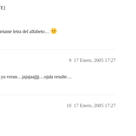
E]
ietante letra del alfabeto…
9
17 Enero, 2005 17:27
j…ya veran…jajajaajjjj…ojala resulte…
10
17 Enero, 2005 17:27