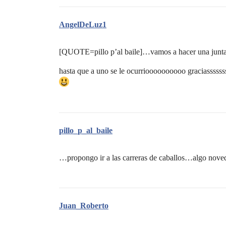
AngelDeLuz1
[QUOTE=pillo p’al baile]…vamos a hacer una junta 
hasta que a uno se le ocurrioooooooooo graciasssssss
pillo_p_al_baile
…propongo ir a las carreras de caballos…algo nove
Juan_Roberto