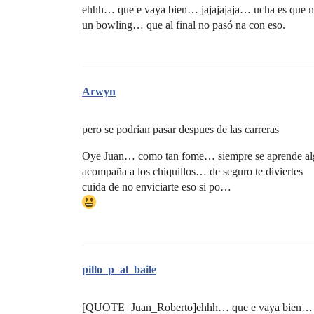
ehhh… que e vaya bien… jajajajaja… ucha es que no
un bowling… que al final no pasó na con eso.
Arwyn
pero se podrian pasar despues de las carreras
Oye Juan… como tan fome… siempre se aprende a
acompaña a los chiquillos… de seguro te diviertes
cuida de no enviciarte eso si po…
pillo_p_al_baile
[QUOTE=Juan_Roberto]ehhh… que e vaya bien… jajaj