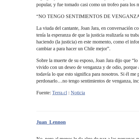
popular, y fue tomado casi como un trofeo para los mi
“NO TENGO SENTIMIENTOS DE VENGANZ
La viuda del cantante, Joan Jara, en conversación 
tenía la esperanza de que la justicia realizaría su tra
haciendo (la justicia) en este momento, como el info
cambiar a para hacer un Chile mejor”.
Sobre la muerte de su esposo, Joan Jara dijo que “lo
vivido con un deseo de venganza y de odio, porque as
todavía lo que esto significa para nosotros. Si él me
perdonarlo…no tengo sentimientos de venganza, inc
Fuente:
Terra.cl
:
Noticia
Juan_Lennon
No, pero al menos le da algo de paz a las personas q