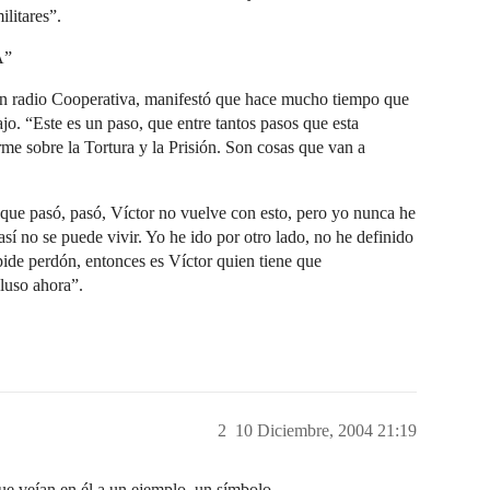
litares”.
A”
con radio Cooperativa, manifestó que hace mucho tiempo que
bajo. “Este es un paso, que entre tantos pasos que esta
rme sobre la Tortura y la Prisión. Son cosas que van a
 que pasó, pasó, Víctor no vuelve con esto, pero yo nunca he
í no se puede vivir. Yo he ido por otro lado, no he definido
 pide perdón, entonces es Víctor quien tiene que
luso ahora”.
2
10 Diciembre, 2004 21:19
ue veían en él a un ejemplo, un símbolo.