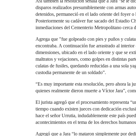
Así también la resolución señala que a Jara “se le d
disparos realizados presumiblemente con armas autom
detenidos, permaneció en el lado oriente del foyer o
Posteriormente su cadáver fue sacado del Estadio Chi
inmediaciones del Cementerio Metropolitano cerca de 
Agrega que "fue golpeado con pies y puños y culatazos
encontraba. A continuación fue arrastrado al interior
dimensiones, ubicado en el lado oriente y que se ext
maltratos y vejaciones, como golpes en distintas par
culatas de fusiles, quedando reducidas a una sola ya
custodia permanente de un soldado”.
“Es muy importante esta resolución, pero ahora la jus
quienes realmente dieron muerte a Víctor Jara”, co
El jurista agregó que el procesamiento representa “un 
tiempo cuando existen jueces con dedicación exclus
hace el señor Urrutia, indudablemente este país pue
acontecimientos en el tema de los derechos humanos
Agregó que a Jara “lo mataron simplemente por dedic