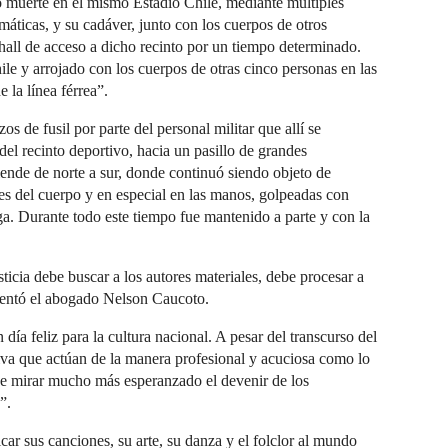
io muerte en el mismo Estadio Chile, mediante múltiples
áticas, y su cadáver, junto con los cuerpos de otros
 hall de acceso a dicho recinto por un tiempo determinado.
le y arrojado con los cuerpos de otras cinco personas en las
la línea férrea”.
 de fusil por parte del personal militar que allí se
 del recinto deportivo, hacia un pasillo de grandes
iende de norte a sur, donde continuó siendo objeto de
tes del cuerpo y en especial en las manos, golpeadas con
ga. Durante todo este tiempo fue mantenido a parte y con la
ticia debe buscar a los autores materiales, debe procesar a
mentó el abogado Nelson Caucoto.
día feliz para la cultura nacional. A pesar del transcurso del
iva que actúan de la manera profesional y acuciosa como lo
de mirar mucho más esperanzado el devenir de los
”.
ar sus canciones, su arte, su danza y el folclor al mundo