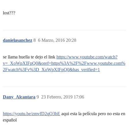
lost???
danielasanchez
8
6 Marzo, 2016 20:28
se llama huella te dejo el link
https://www.youtube.com/watch?
v=_XoWpXIFpQ0&oref=https%3A%2F%2Fwww.youtube.com%
2Fwatch%3Fv%3D_XoWpXIFpQ0&has_verified=1
Dany_Alcantara
9
23 Febrero, 2019 17:06
https://youtu.be/zmvfD2qO3bE
aqui esta la película pero no esta en
español