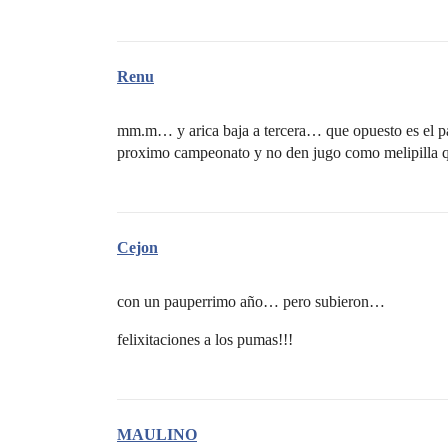
Renu
mm.m… y arica baja a tercera… que opuesto es el pa
proximo campeonato y no den jugo como melipilla qu
Cejon
con un pauperrimo año… pero subieron…
felixitaciones a los pumas!!!
MAULINO