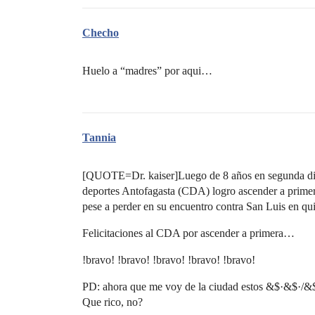
Checho
Huelo a “madres” por aqui…
Tannia
[QUOTE=Dr. kaiser]Luego de 8 años en segunda divi
deportes Antofagasta (CDA) logro ascender a primer
pese a perder en su encuentro contra San Luis en qu
Felicitaciones al CDA por ascender a primera…
!bravo! !bravo! !bravo! !bravo! !bravo!
PD: ahora que me voy de la ciudad estos &$·&$·
Que rico, no?