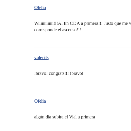
Ofelia
Wiiiiiiiiiiiii!!!Al fin CDA a primera!!! Justo que m
corresponde el ascenso!!!
valerits
!bravo! congrats!!! !bravo!
Ofelia
algún día subira el Vial a primera