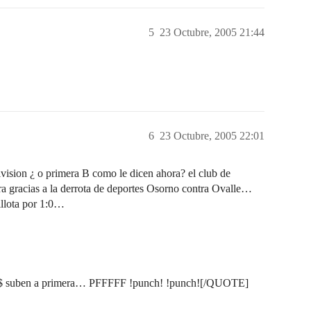
5
23 Octubre, 2005 21:44
6
23 Octubre, 2005 22:01
sion ¿ o primera B como le dicen ahora? el club de
a gracias a la derrota de deportes Osorno contra Ovalle…
illota por 1:0…
/&$ suben a primera… PFFFFF !punch! !punch![/QUOTE]