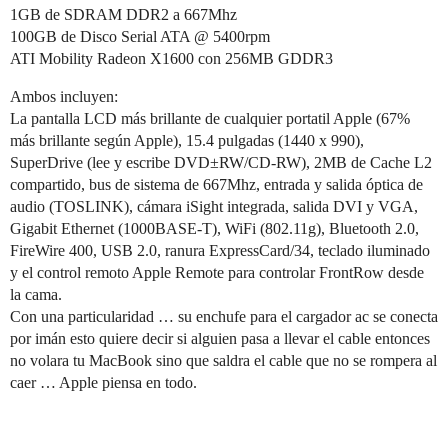
1GB de SDRAM DDR2 a 667Mhz
100GB de Disco Serial ATA @ 5400rpm
ATI Mobility Radeon X1600 con 256MB GDDR3
Ambos incluyen:
La pantalla LCD más brillante de cualquier portatil Apple (67%
más brillante según Apple), 15.4 pulgadas (1440 x 990),
SuperDrive (lee y escribe DVD±RW/CD-RW), 2MB de Cache L2
compartido, bus de sistema de 667Mhz, entrada y salida óptica de
audio (TOSLINK), cámara iSight integrada, salida DVI y VGA,
Gigabit Ethernet (1000BASE-T), WiFi (802.11g), Bluetooth 2.0,
FireWire 400, USB 2.0, ranura ExpressCard/34, teclado iluminado
y el control remoto Apple Remote para controlar FrontRow desde
la cama.
Con una particularidad … su enchufe para el cargador ac se conecta
por imán esto quiere decir si alguien pasa a llevar el cable entonces
no volara tu MacBook sino que saldra el cable que no se rompera al
caer … Apple piensa en todo.