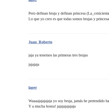
Pero definan bruja y definan princesa (La_cenicienta
Lo que yo creo es que todas somos brujas y princes
Juan_Roberto
jaja ya tenemos las primeras tres brujas
jajajaja
laper
Waaaajajajajaja yo soy bruja, jamás he pretendido ha
Y a mucha honra! jajajajajajaja