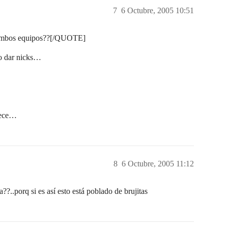
7
6 Octubre, 2005 10:51
mbos equipos??[/QUOTE]
ro dar nicks…
enece…
8
6 Octubre, 2005 11:12
a??..porq si es así esto está poblado de brujitas