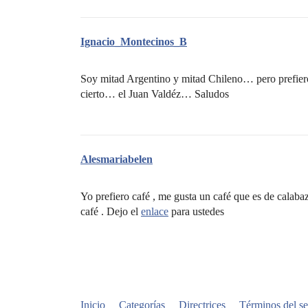
Ignacio_Montecinos_B
Soy mitad Argentino y mitad Chileno… pero prefiero 
cierto… el Juan Valdéz… Saludos
Alesmariabelen
Yo prefiero café , me gusta un café que es de calaba
café . Dejo el
enlace
para ustedes
Inicio
Categorías
Directrices
Términos del se