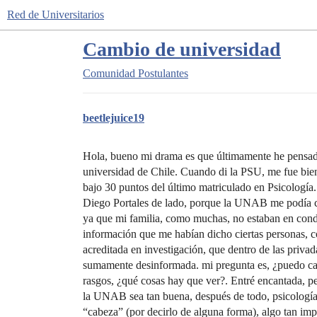
Red de Universitarios
Cambio de universidad
Comunidad
Postulantes
beetlejuice19
Hola, bueno mi drama es que últimamente he pensa
universidad de Chile. Cuando di la PSU, me fue bien,
bajo 30 puntos del último matriculado en Psicología
Diego Portales de lado, porque la UNAB me podía cu
ya que mi familia, como muchas, no estaban en cond
información que me habían dicho ciertas personas, co
acreditada en investigación, que dentro de las privad
sumamente desinformada. mi pregunta es, ¿puedo cam
rasgos, ¿qué cosas hay que ver?. Entré encantada, p
la UNAB sea tan buena, después de todo, psicología 
“cabeza” (por decirlo de alguna forma), algo tan imp