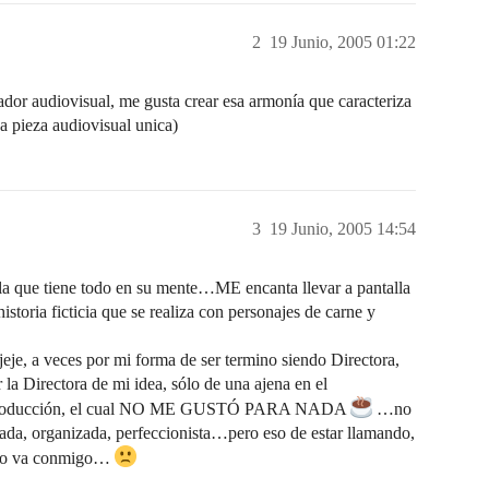
2
19 Junio, 2005 01:22
ador audiovisual, me gusta crear esa armonía que caracteriza
a pieza audiovisual unica)
3
19 Junio, 2005 14:54
la que tiene todo en su mente…ME encanta llevar a pantalla
storia ficticia que se realiza con personajes de carne y
eje, a veces por mi forma de ser termino siendo Directora,
 la Directora de mi idea, sólo de una ajena en el
o de producción, el cual NO ME GUSTÓ PARA NADA
…no
a, organizada, perfeccionista…pero eso de estar llamando,
s…no va conmigo…