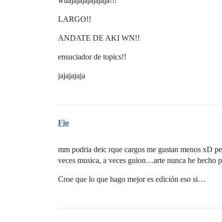
wuajajajajajajaja!!!
LARGO!!
ANDATE DE AKI WN!!
ensuciador de topics!!
jajajajaja
Fio
mm podria deic rque cargos me gustan menos xD pero
veces musica, a veces guion…arte nunca he hecho p
Croe que lo que hago mejor es edición eso si…