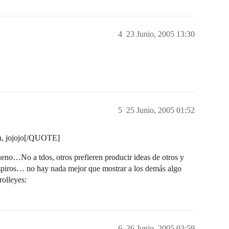
4
23 Junio, 2005 13:30
5
25 Junio, 2005 01:52
n, jojojo[/QUOTE]
eno…No a tdos, otros prefieren producir ideas de otros y
spiros… no hay nada mejor que mostrar a los demás algo
rolleyes:
6
26 Junio, 2005 03:59