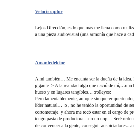
Velocirraptor
Lejos Dirección, es lo que más me llena como realiz
a una pieza audiovisual (una armonía que hace a cad
Amantedelcine
A mi también… Me encanta ser la dueña de la idea, 
gigante–> A la realidad algo que nació de mí,…una hi
hueso y en lugares tangibles… :rolleyes:
Pero lamentablemente, aunque sin querer queriendo j
líder natural… :o , no he tenido la oportunidad de ser
cortometraje, y ahora me tocó estar en el carg
tengo pasta de productora…no no nop… Seré ordenad
de convencer a la gente, conseguir auspiciadore