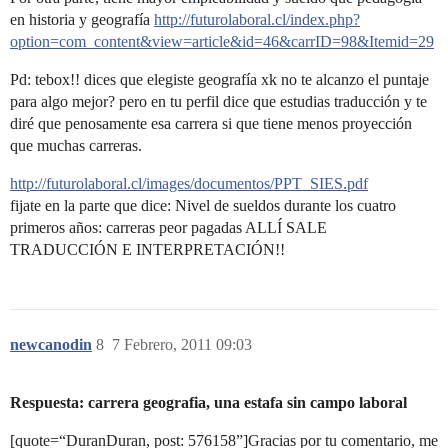
en historia y geografía
http://futurolaboral.cl/index.php?
option=com_content&view=article&id=46&carrID=98&Itemid=29
Pd: tebox!! dices que elegiste geografía xk no te alcanzo el puntaje
para algo mejor? pero en tu perfil dice que estudias traducción y te
diré que penosamente esa carrera si que tiene menos proyección
que muchas carreras.
http://futurolaboral.cl/images/documentos/PPT_SIES.pdf
fijate en la parte que dice: Nivel de sueldos durante los cuatro
primeros años: carreras peor pagadas ALLÍ SALE
TRADUCCIÓN E INTERPRETACIÓN!!
newcanodin
8
7 Febrero, 2011 09:03
Respuesta: carrera geografia, una estafa sin campo laboral
[quote=“DuranDuran, post: 576158”]Gracias por tu comentario, me