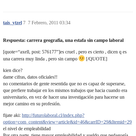
tais_ytzel
7
7 Febrero, 2011 03:34
Respuesta: carrera geografia, una estafa sin campo laboral
[quote=“axell, post: 576177”]es cruel , pero es cierto , dicen q es
una carrera muy linda , pero sin campo
[/QUOTE]
kien dice?
dame cifras, datos oficiales!!
no comentarios de gente resentida que no es capaz de superarse,
que prefiere trabajar en los mismos trabajos que hacia cuando era
universitario, en vez de hacer una investigación para hacerse un
mejor camino en su profesión.
fijate aki:
http://futurolaboral.cl/index.php?
option=com_content&view=article&id=46&carrID=29&Itemid=29
el nivel de empleabilidad
Por otra parte, tiene mayor empleabilidad y sueldo que pedagogía