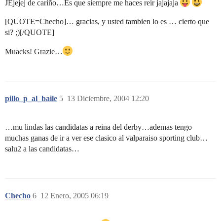
JEjejej de cariño…Es que siempre me haces reir jajajaja
[QUOTE=Checho]… gracias, y usted tambien lo es … cierto que
si? ;)[/QUOTE]
Muacks! Grazie…
pillo_p_al_baile
5
13 Diciembre, 2004 12:20
…mu lindas las candidatas a reina del derby…ademas tengo
muchas ganas de ir a ver ese clasico al valparaiso sporting club…
salu2 a las candidatas…
Checho
6
12 Enero, 2005 06:19