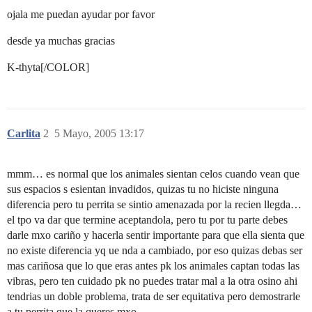
ojala me puedan ayudar por favor
desde ya muchas gracias
K-thyta[/COLOR]
Carlita
2
5 Mayo, 2005 13:17
mmm… es normal que los animales sientan celos cuando vean que
sus espacios s esientan invadidos, quizas tu no hiciste ninguna
diferencia pero tu perrita se sintio amenazada por la recien llegda…
el tpo va dar que termine aceptandola, pero tu por tu parte debes
darle mxo cariño y hacerla sentir importante para que ella sienta que
no existe diferencia yq ue nda a cambiado, por eso quizas debas ser
mas cariñosa que lo que eras antes pk los animales captan todas las
vibras, pero ten cuidado pk no puedes tratar mal a la otra osino ahi
tendrias un doble problema, trata de ser equitativa pero demostrarle
a tu perrita que la queres mxo…