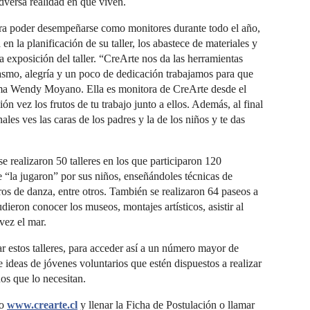
dversa realidad en que viven.
ara poder desempeñarse como monitores durante todo el año,
en la planificación de su taller, los abastece de materiales y
 exposición del taller. “CreArte nos da las herramientas
iasmo, alegría y un poco de dedicación trabajamos para que
rma Wendy Moyano. Ella es monitora de CreArte desde el
n vez los frutos de tu trabajo junto a ellos. Además, al final
les ves las caras de los padres y la de los niños y te das
e realizaron 50 talleres en los que participaron 120
e “la jugaron” por sus niños, enseñándoles técnicas de
ros de danza, entre otros. También se realizaron 64 paseos a
ieron conocer los museos, montajes artísticos, asistir al
vez el mar.
 estos talleres, para acceder así a un número mayor de
 ideas de jóvenes voluntarios que estén dispuestos a realizar
ños que lo necesitan.
io
www.crearte.cl
y llenar la Ficha de Postulación o llamar