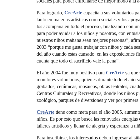
sociales para poder enfrentarse de mejor modo a la a
Para lograrlo,
CreArte
capacita a sus voluntarios p
tanto en materias artísticas como sociales y los apoya 
los acompaña en todo el proceso, finalizando con una
para poder ayudar a los niños y nosotros, con entus
nuestros niños mañana sean mejores personas”, afi
2003 “porque me gusta trabajar con niños y cada sesió
del año cuando estas cansado, en las exposiciones fina
cuenta que todo el sacrificio vale la pena”.
El año 2004 fue muy positivo para
CreArte
ya que s
monitores voluntarios, quienes durante todo el año s
grabados, cerámicas, mosaicos, obras teatrales, cuad
Centros Culturales y Recreativos, donde los niños pud
zoológico, parques de diversiones y ver por primera 
CreArte
tiene como meta para el año 2005, aumentar
niños. Es por esto que busca las renovadas energías e
talleres artísticos y llenar de alegría y esperanza a ni
Para inscribirse, los interesados deben ingresar al sit