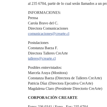
al 235 6704, partir de lo cual serán llamados a un pr
INFORMACIONES:
Prensa
Carola Bravo del C.
Directora Comunicaciones
comunicaciones@crearte.cl
Postulaciones
Constanza Baeza F.
Directora Talleres CreArte
talleres@crearte.cl
Posibles entrevistados:
Marcela Araya (Monitora)
Constanza Baeza (Directora de Talleres CreArte)
Patricia Díaz (Directora Ejecutiva CreArte)
Magdalena Claro (Presidente Directorio CreArte)
CORPORACIÓN CREARTE
Fono: 236 0341 / Fono - Fax: 235 6704