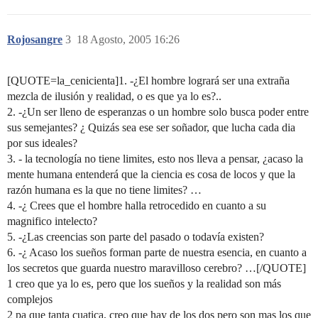
Rojosangre
3
18 Agosto, 2005 16:26
[QUOTE=la_cenicienta]1. -¿El hombre logrará ser una extraña
mezcla de ilusión y realidad, o es que ya lo es?..
2. -¿Un ser lleno de esperanzas o un hombre solo busca poder entre
sus semejantes? ¿ Quizás sea ese ser soñador, que lucha cada dia
por sus ideales?
3. - la tecnología no tiene limites, esto nos lleva a pensar, ¿acaso la
mente humana entenderá que la ciencia es cosa de locos y que la
razón humana es la que no tiene limites? …
4. -¿ Crees que el hombre halla retrocedido en cuanto a su
magnifico intelecto?
5. -¿Las creencias son parte del pasado o todavía existen?
6. -¿ Acaso los sueños forman parte de nuestra esencia, en cuanto a
los secretos que guarda nuestro maravilloso cerebro? …[/QUOTE]
1 creo que ya lo es, pero que los sueños y la realidad son más
complejos
2 pa que tanta cuatica, creo que hay de los dos pero son mas los que