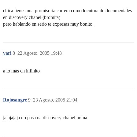
chica tienes una promisoria carrera como locutora de documentales
en discovery chanel (bromita)
pero hablando en serio te expresas muy bonito.
vari
8
22 Agosto, 2005 19:48
a lo más en infinito
Rojosangre
9
23 Agosto, 2005 21:04
jajajajaja no pasa na discovery chanel noma