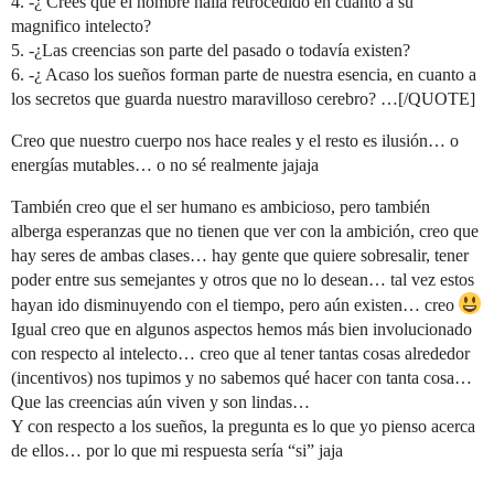
4. -¿ Crees que el hombre halla retrocedido en cuanto a su
magnifico intelecto?
5. -¿Las creencias son parte del pasado o todavía existen?
6. -¿ Acaso los sueños forman parte de nuestra esencia, en cuanto a
los secretos que guarda nuestro maravilloso cerebro? …[/QUOTE]
Creo que nuestro cuerpo nos hace reales y el resto es ilusión… o
energías mutables… o no sé realmente jajaja
También creo que el ser humano es ambicioso, pero también
alberga esperanzas que no tienen que ver con la ambición, creo que
hay seres de ambas clases… hay gente que quiere sobresalir, tener
poder entre sus semejantes y otros que no lo desean… tal vez estos
hayan ido disminuyendo con el tiempo, pero aún existen… creo
Igual creo que en algunos aspectos hemos más bien involucionado
con respecto al intelecto… creo que al tener tantas cosas alrededor
(incentivos) nos tupimos y no sabemos qué hacer con tanta cosa…
Que las creencias aún viven y son lindas…
Y con respecto a los sueños, la pregunta es lo que yo pienso acerca
de ellos… por lo que mi respuesta sería “si” jaja