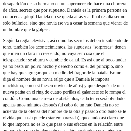
desaparición de su hermano en un supermercado hace una chorrera
de años, secreto que por supuesto, Daniela es la primera persona en
conocer… ¡plop! Daniela no se queda atrás y al final resulta ser no
sólo bulímica, sino que novia (se va a casar la semana que viene) de
un hombre que la golpea.
Según la regla televisiva, así como los secretos deben ir subiendo de
tono, también los acontecimientos, las supuestas “sorpresas” tienen
que ir en un claro in crescendo, no vaya ser cosa que el
telespectador se aburra y cambie de canal. Es así que al poco andar
ya no basta un polvo hecho y derecho como el del principio, sino
que hay que agregar que en medio del fragor de la batalla Bruno
diga el nombre de su novia (algo que a Daniela le importa
muchísimo, como si fuesen novios de años) y que después de una
nueva patita en el ring de cuatro perillas al galancete se le rompa el
condón. Como una carrera de obstáculos, cada tema será olvidado
apenas unos minutos después (al cabo de un rato Daniela no se
acuerda de la ofensa del nombre de la otra y pasado otro tanto se le
olvida que hasta puede estar embarazada), quedando así claro que
lo que importa no es lo que pasa o sus efectos en la relación entre
ambos, sino que simplemente pase algo, cualquier cosa, mientras