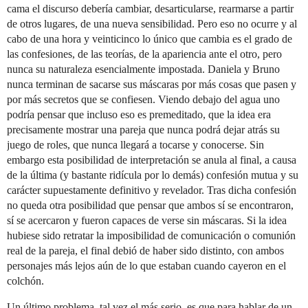
cama el discurso debería cambiar, desarticularse, rearmarse a partir
de otros lugares, de una nueva sensibilidad. Pero eso no ocurre y al
cabo de una hora y veinticinco lo único que cambia es el grado de
las confesiones, de las teorías, de la apariencia ante el otro, pero
nunca su naturaleza esencialmente impostada. Daniela y Bruno
nunca terminan de sacarse sus máscaras por más cosas que pasen y
por más secretos que se confiesen. Viendo debajo del agua uno
podría pensar que incluso eso es premeditado, que la idea era
precisamente mostrar una pareja que nunca podrá dejar atrás su
juego de roles, que nunca llegará a tocarse y conocerse. Sin
embargo esta posibilidad de interpretación se anula al final, a causa
de la última (y bastante ridícula por lo demás) confesión mutua y su
carácter supuestamente definitivo y revelador. Tras dicha confesión
no queda otra posibilidad que pensar que ambos sí se encontraron,
sí se acercaron y fueron capaces de verse sin máscaras. Si la idea
hubiese sido retratar la imposibilidad de comunicación o comunión
real de la pareja, el final debió de haber sido distinto, con ambos
personajes más lejos aún de lo que estaban cuando cayeron en el
colchón.
Un último problema, tal vez el más serio, es que para hablar de un