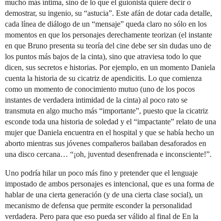
mucho más íntima, sino de lo que el guionista quiere decir o
demostrar, su ingenio, su “astucia”. Este afán de dotar cada detalle,
cada línea de diálogo de un “mensaje” queda claro no sólo en los
momentos en que los personajes derechamente teorizan (el instante
en que Bruno presenta su teoría del cine debe ser sin dudas uno de
los puntos más bajos de la cinta), sino que atraviesa todo lo que
dicen, sus secretos e historias. Por ejemplo, en un momento Daniela
cuenta la historia de su cicatriz de apendicitis. Lo que comienza
como un momento de conocimiento mutuo (uno de los pocos
instantes de verdadera intimidad de la cinta) al poco rato se
transmuta en algo mucho más “importante”, puesto que la cicatriz
esconde toda una historia de soledad y el “impactante” relato de una
mujer que Daniela encuentra en el hospital y que se había hecho un
aborto mientras sus jóvenes compañeros bailaban desaforados en
una disco cercana… “¡oh, juventud desenfrenada e inconsciente!”.
Uno podría hilar un poco más fino y pretender que el lenguaje
impostado de ambos personajes es intencional, que es una forma de
hablar de una cierta generación (y de una cierta clase social), un
mecanismo de defensa que permite esconder la personalidad
verdadera. Pero para que eso pueda ser válido al final de En la