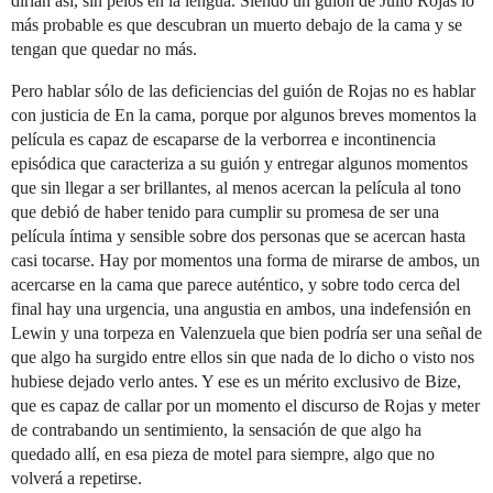
dirían así, sin pelos en la lengua. Siendo un guión de Julio Rojas lo
más probable es que descubran un muerto debajo de la cama y se
tengan que quedar no más.
Pero hablar sólo de las deficiencias del guión de Rojas no es hablar
con justicia de En la cama, porque por algunos breves momentos la
película es capaz de escaparse de la verborrea e incontinencia
episódica que caracteriza a su guión y entregar algunos momentos
que sin llegar a ser brillantes, al menos acercan la película al tono
que debió de haber tenido para cumplir su promesa de ser una
película íntima y sensible sobre dos personas que se acercan hasta
casi tocarse. Hay por momentos una forma de mirarse de ambos, un
acercarse en la cama que parece auténtico, y sobre todo cerca del
final hay una urgencia, una angustia en ambos, una indefensión en
Lewin y una torpeza en Valenzuela que bien podría ser una señal de
que algo ha surgido entre ellos sin que nada de lo dicho o visto nos
hubiese dejado verlo antes. Y ese es un mérito exclusivo de Bize,
que es capaz de callar por un momento el discurso de Rojas y meter
de contrabando un sentimiento, la sensación de que algo ha
quedado allí, en esa pieza de motel para siempre, algo que no
volverá a repetirse.