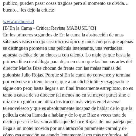
publico, pueden pasar cosas tragicas pero al momento se olvida…
bueno… les dejo la critica:
www.mabuse.cl
[B]En la Cama - Critica: Revista MABUSE.[/B]
En los primeros segundos de En la cama la abstracción de unas
sábanas vistas con ojo casi microscópico y unos cuerpos que apenas
se distinguen prometen una película interesante, una verdadera
apuesta estética de un cineasta con talento. Lo malo es que basta la
primera línea de diálogo para dejar en claro que las buenas artes del
director Matías Bize chocan de frente con las malas mañas del
guionista Julio Rojas. Porque si En la cama no convence y termina
por volverse un trencito en el que a un cliché inútil y exagerado le
sigue otro peor, hasta llegar a un final francamente estrepitoso, no es
tanto a causa de su director (al menos no en su mayor parte) sino a
raíz de un guión que utiliza los trucos más viejos en el arsenal
telenovelesco y que es absolutamente incapaz de hablar de lo que la
película estaba llamada a hablar y de lo que Bize a veces trata de
decir a pesar de las zancadillas que le hace Rojas: de una pareja que
llega a un motel movida por una atracción puramente carnal y de
cómo esa atracción va atando lentamente lazos más profundos, tal