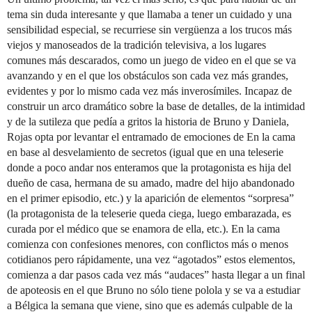
tema sin duda interesante y que llamaba a tener un cuidado y una
sensibilidad especial, se recurriese sin vergüenza a los trucos más
viejos y manoseados de la tradición televisiva, a los lugares
comunes más descarados, como un juego de video en el que se va
avanzando y en el que los obstáculos son cada vez más grandes,
evidentes y por lo mismo cada vez más inverosímiles. Incapaz de
construir un arco dramático sobre la base de detalles, de la intimidad
y de la sutileza que pedía a gritos la historia de Bruno y Daniela,
Rojas opta por levantar el entramado de emociones de En la cama
en base al desvelamiento de secretos (igual que en una teleserie
donde a poco andar nos enteramos que la protagonista es hija del
dueño de casa, hermana de su amado, madre del hijo abandonado
en el primer episodio, etc.) y la aparición de elementos “sorpresa”
(la protagonista de la teleserie queda ciega, luego embarazada, es
curada por el médico que se enamora de ella, etc.). En la cama
comienza con confesiones menores, con conflictos más o menos
cotidianos pero rápidamente, una vez “agotados” estos elementos,
comienza a dar pasos cada vez más “audaces” hasta llegar a un final
de apoteosis en el que Bruno no sólo tiene polola y se va a estudiar
a Bélgica la semana que viene, sino que es además culpable de la