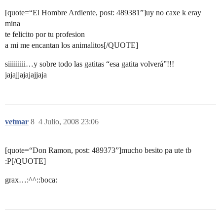
[quote=“El Hombre Ardiente, post: 489381”]uy no caxe k eray
mina
te felicito por tu profesion
a mi me encantan los animalitos[/QUOTE]
siiiiiiiii…y sobre todo las gatitas “esa gatita volverá”!!!
jajajjajajajjaja
vetmar
8
4 Julio, 2008 23:06
[quote=“Don Ramon, post: 489373”]mucho besito pa ute tb
:P[/QUOTE]
grax…:^^::boca: