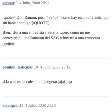
vetmar
9
4 Julio, 2008 23:11
[quote=“Don Ramon, post: 489407”]como hay etao po! artotiempo
sin hablar contigo![/QUOTE]
Bien…fui a una entrevista a Serena…pero como no me
contestaron…me llamaron del SAG y hoy fuí a otra entrevista…
jejejjeje
bombin_testicular
10
4 Julio, 2008 23:12
si la wea es pa culear, no pa operar jajajajaja
artangelo
11
4 Julio, 2008 23:13