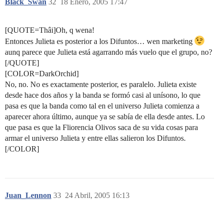
Black_Swan
32
18 Enero, 2005 17:47
[QUOTE=Thâi]Oh, q wena!
Entonces Julieta es posterior a los Difuntos… wen marketing
aunq parece que Julieta está agarrando más vuelo que el grupo, no?
[/QUOTE]
[COLOR=DarkOrchid]
No, no. No es exactamente posterior, es paralelo. Julieta existe
desde hace dos años y la banda se formó casi al unísono, lo que
pasa es que la banda como tal en el universo Julieta comienza a
aparecer ahora último, aunque ya se sabía de ella desde antes. Lo
que pasa es que la Fliorencia Olivos saca de su vida cosas para
armar el universo Julieta y entre ellas salieron los Difuntos.
[/COLOR]
Juan_Lennon
33
24 Abril, 2005 16:13