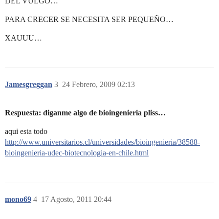
DEL VULGO…
PARA CRECER SE NECESITA SER PEQUEÑO…
XAUUU…
Jamesgreggan
3
24 Febrero, 2009 02:13
Respuesta: diganme algo de bioingenieria pliss…
aqui esta todo
http://www.universitarios.cl/universidades/bioingenieria/38588-
bioingenieria-udec-biotecnologia-en-chile.html
mono69
4
17 Agosto, 2011 20:44