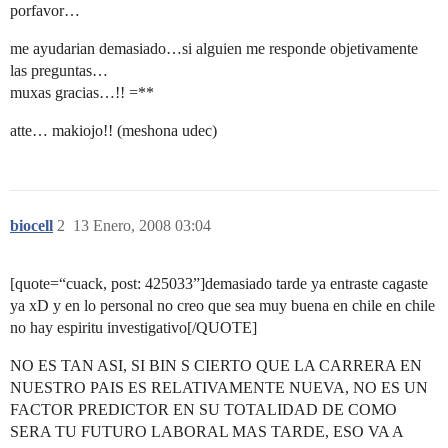
porfavor…
me ayudarian demasiado…si alguien me responde objetivamente
las preguntas…
muxas gracias…!! =**
atte… makiojo!! (meshona udec)
biocell
2
13 Enero, 2008 03:04
[quote=“cuack, post: 425033”]demasiado tarde ya entraste cagaste
ya xD y en lo personal no creo que sea muy buena en chile en chile
no hay espiritu investigativo[/QUOTE]
NO ES TAN ASI, SI BIN S CIERTO QUE LA CARRERA EN
NUESTRO PAIS ES RELATIVAMENTE NUEVA, NO ES UN
FACTOR PREDICTOR EN SU TOTALIDAD DE COMO
SERA TU FUTURO LABORAL MAS TARDE, ESO VA A