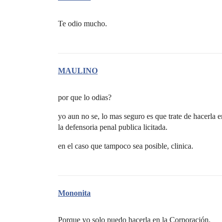
Te odio mucho.
MAULINO
por que lo odias?
yo aun no se, lo mas seguro es que trate de hacerla en
la defensoria penal publica licitada.
en el caso que tampoco sea posible, clinica.
Mononita
Porque yo solo puedo hacerla en la Corporación.