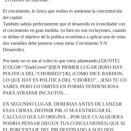
El crecimiento, lo único que realiza es aumentar la concentración
del capital.
También sabrás perfectamente que el desarrollo es iconciliable con
el crecimiento en gran medida. (si bien no son excluyentes, cuando
se define el objetivo de la politica económica a aplicar una de estas
dos variables debe ponerse como meta: Crecimiento V/S
Desarrollo).
Por tanto no es tan al voleo lo que estoy planteando.[/QUOTE]
[COLOR=“DarkGreen”][I]EN PRIMER LUGAR [B]NO HAY
POLITICA DEL “CHORREO”[/B], (COMO DICE BARDON,
LO QUE HAY ES POLITICA DEL “CHOREO”…)ESO TU LO
SABES, PERO LO OMITES EN FORMA TENDENCIOSA
PARA ATRAPAR INCAUTOS…
EN SEGUNDO LUGAR, DEBERIAS ANTES DE LANZAR
ESAS CIFRAS, DEFINIR PIB, O SEA ENTREGAR EL
CALCULO QUE LO ORIGINA…POR QUE CUALQUIERA
PODRIA PENSAR (SEGUN TUS CONCLUSIONES) QUE SI
EL PORCENTAJE DEL PIB DESTINADO A SUELDOS