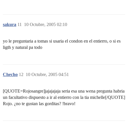
sakura
11
10 Octubre, 2005 02:10
yo le preguntaria a tomas si usaria el condon en el entierro, o si es
ligth y natural pa todo
Checho
12
10 Octubre, 2005 04:51
[QUOTE=Rojosangre]jajajajaja seria esa una wena pregunta habria
un facultativo dispuesto a ir al entierro con la tia michelle[/QUOTE]
Rojo. ¿no te gustan las gorditas? !bravo!