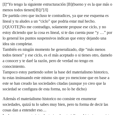
[I]“Yo tengo la siguiente estructuración [B](bueno y es la que más o
menos todos tienen[/B])”[/I]
De partida creo que incluso te contradices, ya que ese esquema es
lineal y tu aludes a un “ciclo” que podria estar mal hecho.
[/QUOTE]No me contradigo, solamente propuse ese ciclo, y no
estoy diciendo que la cosa es lineal, si te das cuenta puse “y …” por
lo general los puntos suspensivos indican que estoy dejando una
idea sin completar.
También en ningún momento he generalizado, dije “más menos
todos tienen” y ese ciclo, es el más aceptado o si tienes otro, damelo
a conocer y te daré la razón, pero de verdad no tengo en
conocimiento.
Tampoco estoy partiendo sobre la base del materialismo historico,
tu estas insinuando este mismo sin que yo mencione que en base a
este se han creado las sociedades citadas (aunque yo creo que la
sociedad se configura de esta forma, no lo he dicho)
Además el materialismo historico no consiste en enumerar
sociedades, quizá tu lo sabes muy bien, pero tu forma de decir las
cosas dan a entender eso…