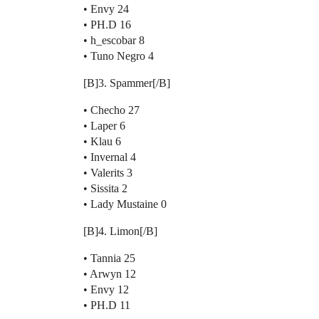
• Envy 24
• PH.D 16
• h_escobar 8
• Tuno Negro 4
[B]3. Spammer[/B]
• Checho 27
• Laper 6
• Klau 6
• Invernal 4
• Valerits 3
• Sissita 2
• Lady Mustaine 0
[B]4. Limon[/B]
• Tannia 25
• Arwyn 12
• Envy 12
• PH.D 11