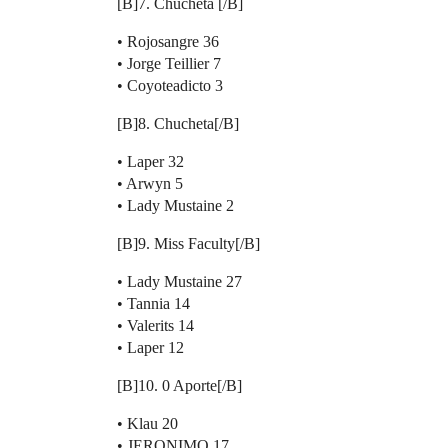
[B]7. Chucheta [/B]
• Rojosangre 36
• Jorge Teillier 7
• Coyoteadicto 3
[B]8. Chucheta[/B]
• Laper 32
• Arwyn 5
• Lady Mustaine 2
[B]9. Miss Faculty[/B]
• Lady Mustaine 27
• Tannia 14
• Valerits 14
• Laper 12
[B]10. 0 Aporte[/B]
• Klau 20
• JERONIMO 17