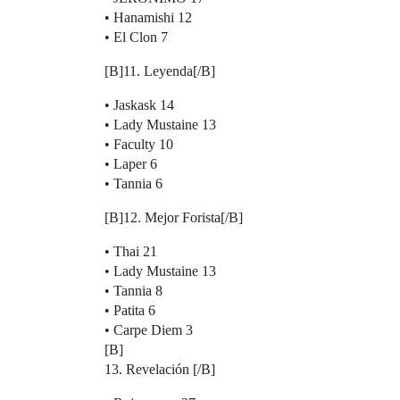
• Hanamishi 12
• El Clon 7
[B]11. Leyenda[/B]
• Jaskask 14
• Lady Mustaine 13
• Faculty 10
• Laper 6
• Tannia 6
[B]12. Mejor Forista[/B]
• Thai 21
• Lady Mustaine 13
• Tannia 8
• Patita 6
• Carpe Diem 3
[B]
13. Revelación [/B]