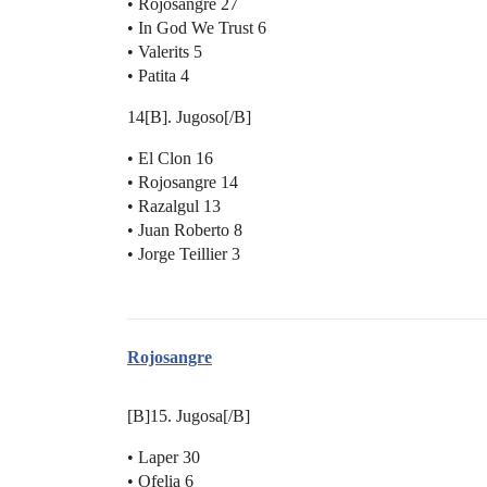
• Rojosangre 27
• In God We Trust 6
• Valerits 5
• Patita 4
14[B]. Jugoso[/B]
• El Clon 16
• Rojosangre 14
• Razalgul 13
• Juan Roberto 8
• Jorge Teillier 3
Rojosangre
[B]15. Jugosa[/B]
• Laper 30
• Ofelia 6