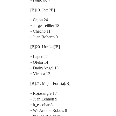
• Ivanovic 7
[B]19. Jote[/B]
• Cejon 24
• Jorge Teillier 18
• Checho 11
• Juan Roberto 9
[B]20. Urraka[/B]
• Laper 22
• Ofelia 14
• DarkyAngel 13
• Viciosa 12
[B]21. Mejor Forista[/B]
• Rojosangre 17
• Juan Lennon 9
• h_escobar 8
• We Are the Robots 8