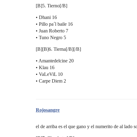
[B]5. Tierno[/B]
• Dhani 16
• Pillo pa´l baile 16
• Juan Roberto 7
• Tuno Negro 5
[B][B]6. Tierna[/B][/B]
• Amantedelcine 20
• Klau 16
• VaLeViL 10
• Carpe Diem 2
Rojosangre
el de arriba es el que gano y el numerito de al lado s