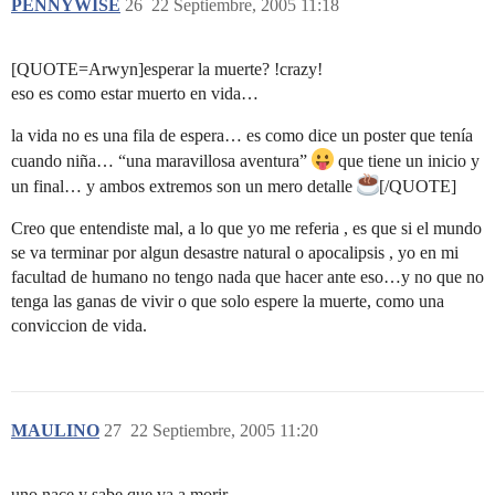
PENNYWISE
26
22 Septiembre, 2005 11:18
[QUOTE=Arwyn]esperar la muerte? !crazy!
eso es como estar muerto en vida…
la vida no es una fila de espera… es como dice un poster que tenía
cuando niña… “una maravillosa aventura”
que tiene un inicio y
un final… y ambos extremos son un mero detalle
[/QUOTE]
Creo que entendiste mal, a lo que yo me referia , es que si el mundo
se va terminar por algun desastre natural o apocalipsis , yo en mi
facultad de humano no tengo nada que hacer ante eso…y no que no
tenga las ganas de vivir o que solo espere la muerte, como una
conviccion de vida.
MAULINO
27
22 Septiembre, 2005 11:20
uno nace y sabe que va a morir.