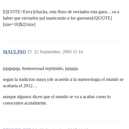
[QUOTE=Envy]chucha, esta lleno de enviados esta guea…va a
haber que enviarlos pal manicomio a los gueones[/QUOTE]
[size=10]$2[/size]
MAULINO
25
22 Septiembre, 2005 11:16
jajajjajaja, homosexual reprimido, jajajaja.
segun la tradicion maya yde acuerdo a la numerologia el mundo se
acabaria el 2012…
aunque algunos dicen que el mundo se va a acabar como lo
conocemos acutalmente.