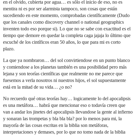
en el olvido, cubierta por agua… es sólo el inicio de eso, no es
mentira ni es por ser alarmista tampoco, son cosas que están
sucediendo en este momento, comprobadas científicamente (Dudo
que los canales como discovery channel o national geographics
inventen todo eso porque si). Lo que no se sabe con exactitud es el
tiempo que demore en quedar la completa caga jajaja lo último que
escuché de los cintíficos eran 50 años, lo que para mi es corto
plazo.
La que ya nombraron… del sol convirtiendose en un punto blanco
y comiendose a los planetas también es una posibilidad pero más
lejana y son teorías científicas que realmente no me parece que
fuesemos a verla nosotros ni nuestros hijos, el sol supuestamente
está en la mitad de su vida… ¿o no?
No recuerdo qué otras teorías hay… logicamente lo del apocalipsis
es una metáfora… habrá que mencionar eso o todavía creen que
van a andar los jinetes del apocalipsis llevandose la gente al infierno
y sonaran las trompetas y bla bla bla? por lo menos para mi, la
mayoría de las cosas escritas en la biblia son metáforas,
interpretaciones y demases, por lo que no tomo nada de la biblia