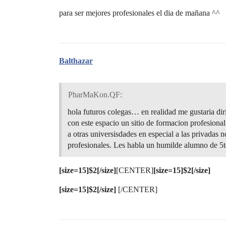
para ser mejores profesionales el dia de mañana ^^
Balthazar
PharMaKon.QF:
hola futuros colegas… en realidad me gustaria di
con este espacio un sitio de formacion profesiona
a otras universisdades en especial a las privadas 
profesionales. Les habla un humilde alumno de 5t
[size=15]$2[/size]
[CENTER]
[size=15]$2[/size]
[size=15]$2[/size]
[/CENTER]