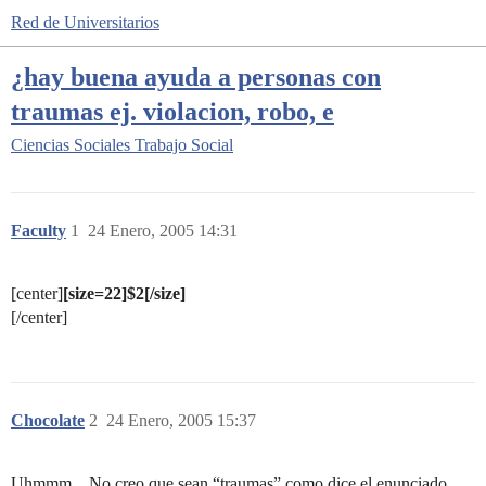
Red de Universitarios
¿hay buena ayuda a personas con
traumas ej. violacion, robo, e
Ciencias Sociales
Trabajo Social
Faculty
1
24 Enero, 2005 14:31
[center]
[size=22]$2[/size]
[/center]
Chocolate
2
24 Enero, 2005 15:37
Uhmmm…No creo que sean “traumas” como dice el enunciado.