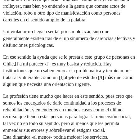
:rolleyes:, màs bien yo entiendo a la gente que comete actos de
violaciòn, robo u otro tipo de manisfestación como personas
carentes en el sentido amplio de la palabra.
Un violador no llega a ser tal por simple azar, sino que
generalmente existen tras de el un sinumero de carencias afectivas y
disfunciones psicologicas.
En ese sentido la ayuda que se le presta a este grupo de personas en
Chile,[I]a mi parecer[/I], es muy basica y reducida. Hay
instituciones que no saben enfocar la problematica y terminan por
tratar al vulnerable como un [I]objeto de estudio [/I] màs que como
alguien que necesita una orientacion urgente.
La profesiòn tiene mucho que hacer en este sentido, pues creo que
somos los encargados de darle continuidad a los procesos de
rehabilitación, y entenderlos en muchos casos como el ultimo
recurso que tienen estas personas para lograr la reincersión social,
tal vez no en todo su sentido, pero al menos que les permita
enmendar sus errores y sobrellevar el estigma social.
Esta dinamica -al menos- podria mejorar los servicios.