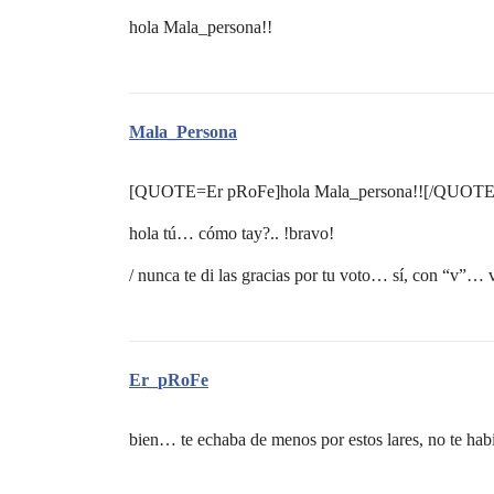
hola Mala_persona!!
Mala_Persona
[QUOTE=Er pRoFe]hola Mala_persona!![/QUOTE
hola tú… cómo tay?.. !bravo!
/ nunca te di las gracias por tu voto… sí, con “v”…
Er_pRoFe
bien… te echaba de menos por estos lares, no te ha