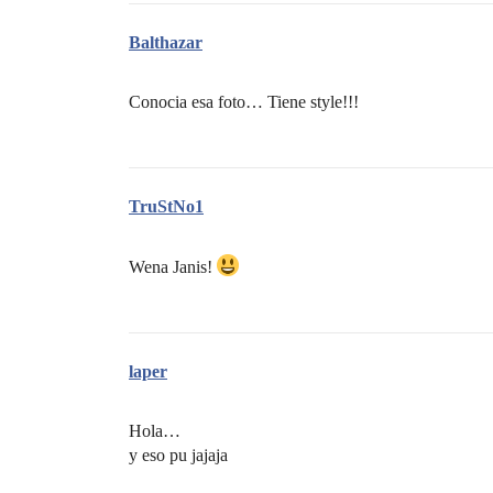
Balthazar
Conocia esa foto… Tiene style!!!
TruStNo1
Wena Janis!
laper
Hola…
y eso pu jajaja