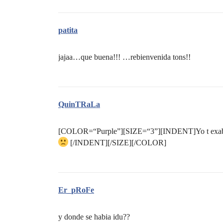
patita
jajaa…que buena!!! …rebienvenida tons!!
QuinTRaLa
[COLOR=“Purple”][SIZE=“3”][INDENT]Yo t exa
[/INDENT][/SIZE][/COLOR]
Er_pRoFe
y donde se habia idu??