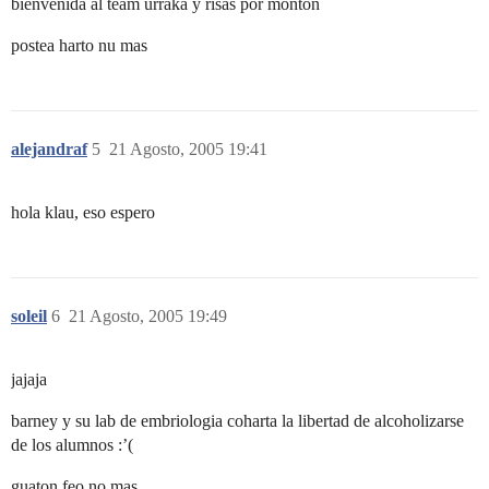
bienvenida al team urraka y risas por monton
postea harto nu mas
alejandraf
5
21 Agosto, 2005 19:41
hola klau, eso espero
soleil
6
21 Agosto, 2005 19:49
jajaja
barney y su lab de embriologia coharta la libertad de alcoholizarse
de los alumnos :’(
guaton feo no mas