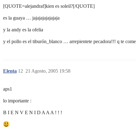
[QUOTE=alejandraf]kien es soleil?[/QUOTE]
es la guaya … jajajajajajajaja
y la andy es la ofelia
y el pollo es el tiburón_blanco … arrepientete pecadora!!! q te come
Elenta
12
21 Agosto, 2005 19:58
aps1
lo importante :
B I E N V E N I D A A A ! ! !