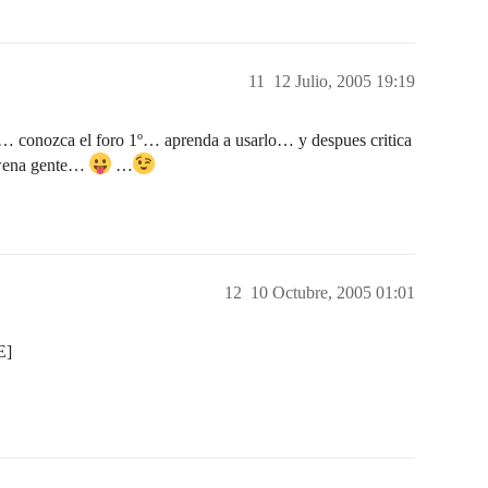
11
12 Julio, 2005 19:19
onozca el foro 1º… aprenda a usarlo… y despues critica
e wena gente…
…
12
10 Octubre, 2005 01:01
E]