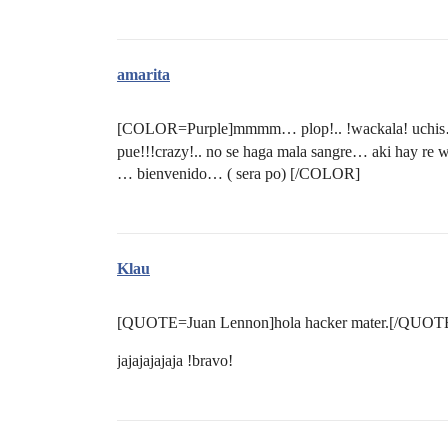
amarita
[COLOR=Purple]mmmm… plop!.. !wackala! uchis… c
pue!!!crazy!.. no se haga mala sangre… aki hay r
… bienvenido… ( sera po) [/COLOR]
Klau
[QUOTE=Juan Lennon]hola hacker mater.[/QUOT
jajajajajaja !bravo!