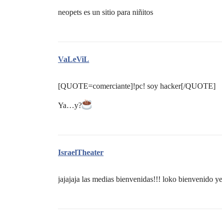
neopets es un sitio para niñitos
VaLeViL
[QUOTE=comerciante]!pc! soy hacker[/QUOTE]
Ya…y?
IsraelTheater
jajajaja las medias bienvenidas!!! loko bienvenido ye