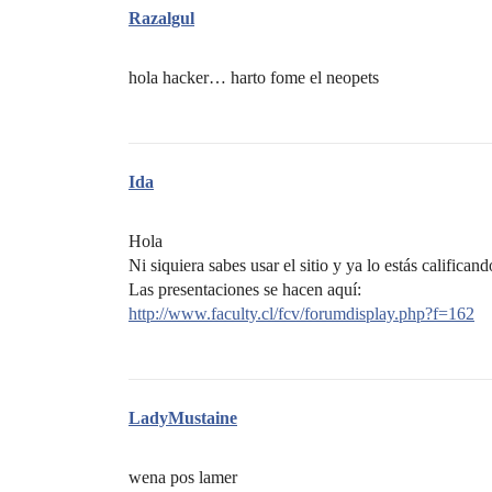
Razalgul
hola hacker… harto fome el neopets
Ida
Hola
Ni siquiera sabes usar el sitio y ya lo estás califica
Las presentaciones se hacen aquí:
http://www.faculty.cl/fcv/forumdisplay.php?f=162
LadyMustaine
wena pos lamer