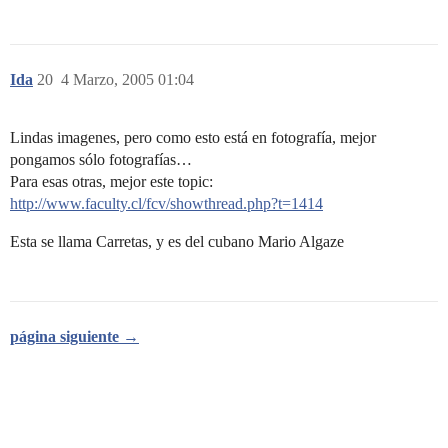
Ida
20
4 Marzo, 2005 01:04
Lindas imagenes, pero como esto está en fotografía, mejor
pongamos sólo fotografías…
Para esas otras, mejor este topic:
http://www.faculty.cl/fcv/showthread.php?t=1414
Esta se llama Carretas, y es del cubano Mario Algaze
página siguiente →