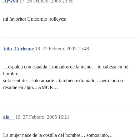
Arwyn
17
26 Febrero, 2005 23:59
mi favorito: Unicornio :rolleyes:
Vito_Corleone
18
27 Febrero, 2005 15:48
…espalda con espalda…tomados de la mano… tu cabeza en mi
hombro…
solo sentirte…solo amarte…tambien extrañarte…pero todo se
resume en algo…AMOR…
ale__
19
27 Febrero, 2005 16:21
La mujer nace de la costilla del hombre… somos uno…