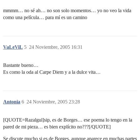
mmmm… no sé ah… no son solo momentos… yo no veo la vida
como una película… para mí es un camino
VaLeViL
5
24 Noviembre, 2005 16:31
Bastante bueno…
Es como la oda al Carpe Diem y a la dulce vita…
Antonia
6
24 Noviembre, 2005 23:28
[QUOTE=Razalgul]sip, es de Borges… ese poema lo tengo en la
pared de mi pieza… es bien explícito no???[/QUOTE]
Se discute mucho si es de Borges, aunque aparece en muchas partes