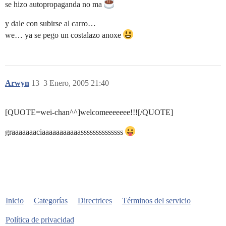
se hizo autopropaganda no ma
y dale con subirse al carro…
we… ya se pego un costalazo anoxe
Arwyn
13
3 Enero, 2005 21:40
[QUOTE=wei-chan^^]welcomeeeeeee!!![/QUOTE]
graaaaaaaciaaaaaaaaaaassssssssssssss
Inicio
Categorías
Directrices
Términos del servicio
Política de privacidad