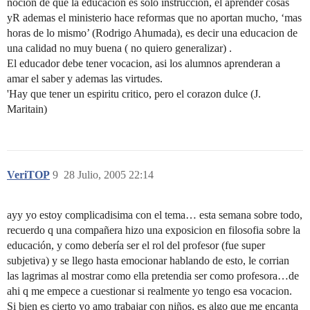
nocion de que la educacion es solo instruccion, el aprender cosas
yR ademas el ministerio hace reformas que no aportan mucho, ‘mas
horas de lo mismo’ (Rodrigo Ahumada), es decir una educacion de
una calidad no muy buena ( no quiero generalizar) .
El educador debe tener vocacion, asi los alumnos aprenderan a
amar el saber y ademas las virtudes.
'Hay que tener un espiritu critico, pero el corazon dulce (J.
Maritain)
VeriTOP
9
28 Julio, 2005 22:14
ayy yo estoy complicadisima con el tema… esta semana sobre todo,
recuerdo q una compañera hizo una exposicion en filosofia sobre la
educación, y como debería ser el rol del profesor (fue super
subjetiva) y se llego hasta emocionar hablando de esto, le corrian
las lagrimas al mostrar como ella pretendia ser como profesora…de
ahi q me empece a cuestionar si realmente yo tengo esa vocacion.
Si bien es cierto yo amo trabajar con niños, es algo que me encanta