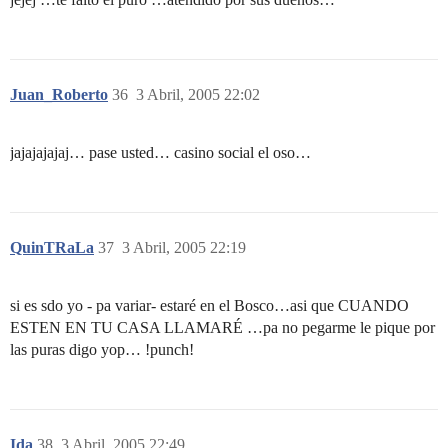
Juan_Roberto
36
3 Abril, 2005 22:02
jajajajajaj… pase usted… casino social el oso…
QuinTRaLa
37
3 Abril, 2005 22:19
si es sdo yo - pa variar- estaré en el Bosco…asi que CUANDO
ESTEN EN TU CASA LLAMARÉ …pa no pegarme le pique por
las puras digo yop… !punch!
Ida
38
3 Abril, 2005 22:49