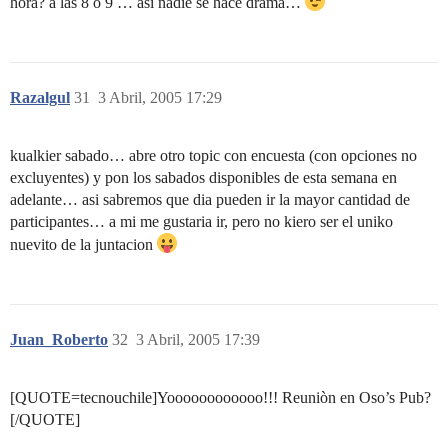
hora? a las 8 o 9 … asi nadie se hace drama…
Razalgul
31
3 Abril, 2005 17:29
kualkier sabado… abre otro topic con encuesta (con opciones no
excluyentes) y pon los sabados disponibles de esta semana en
adelante… asi sabremos que dia pueden ir la mayor cantidad de
participantes… a mi me gustaria ir, pero no kiero ser el uniko
nuevito de la juntacion
Juan_Roberto
32
3 Abril, 2005 17:39
[QUOTE=tecnouchile]Yoooooooooooo!!! Reuniòn en Oso’s Pub?
[/QUOTE]