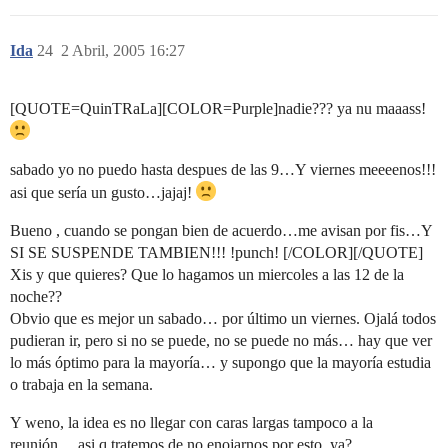
Ida
24
2 Abril, 2005 16:27
[QUOTE=QuinTRaLa][COLOR=Purple]nadie??? ya nu maaass!
sabado yo no puedo hasta despues de las 9…Y viernes meeeenos!!!
asi que sería un gusto…jajaj!
Bueno , cuando se pongan bien de acuerdo…me avisan por fis…Y
SI SE SUSPENDE TAMBIEN!!! !punch! [/COLOR][/QUOTE]
Xis y que quieres? Que lo hagamos un miercoles a las 12 de la
noche??
Obvio que es mejor un sabado… por último un viernes. Ojalá todos
pudieran ir, pero si no se puede, no se puede no más… hay que ver
lo más óptimo para la mayoría… y supongo que la mayoría estudia
o trabaja en la semana.
Y weno, la idea es no llegar con caras largas tampoco a la
reunión… asi q tratemos de no enojarnos por esto, ya?