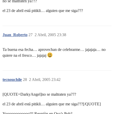
no se maltraten ya???
el 23 de abril está pitikli… alguien que me siga???
Juan_Roberto
27
2 Abril, 2005 23:38
Ta buena esa fecha… aprovechan de celebrarme… jajajaja… no
quiere na el fresco… jajajaj
tecnouchile
28
2 Abril, 2005 23:42
[QUOTE=DarkyAngel]no se maltraten ya???
el 23 de abril está pitikli… alguien que me siga???[/QUOTE]
Yoooooooooooo!!! Reuniòn en Oso’s Pub?