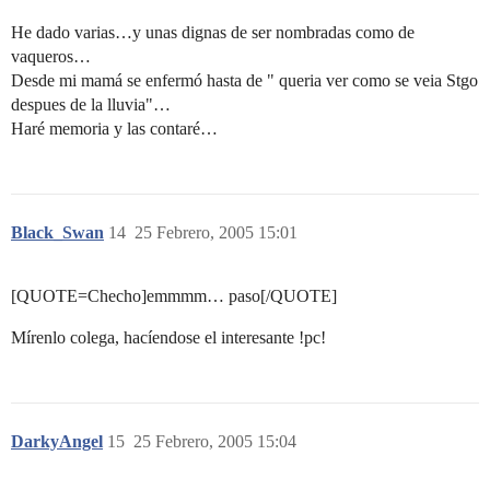
He dado varias…y unas dignas de ser nombradas como de
vaqueros…
Desde mi mamá se enfermó hasta de " queria ver como se veia Stgo
despues de la lluvia"…
Haré memoria y las contaré…
Black_Swan
14
25 Febrero, 2005 15:01
[QUOTE=Checho]emmmm… paso[/QUOTE]
Mírenlo colega, hacíendose el interesante !pc!
DarkyAngel
15
25 Febrero, 2005 15:04