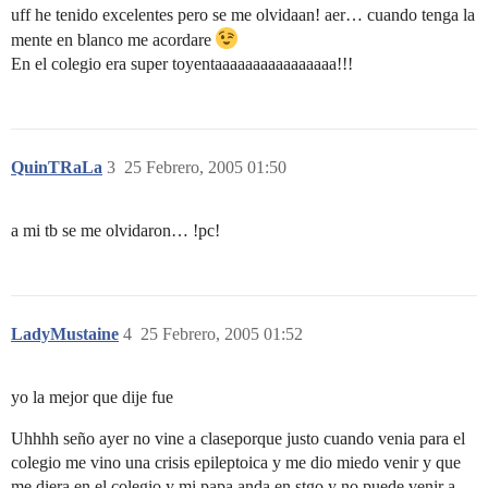
uff he tenido excelentes pero se me olvidaan! aer… cuando tenga la
mente en blanco me acordare
En el colegio era super toyentaaaaaaaaaaaaaaaa!!!
QuinTRaLa
3
25 Febrero, 2005 01:50
a mi tb se me olvidaron… !pc!
LadyMustaine
4
25 Febrero, 2005 01:52
yo la mejor que dije fue
Uhhhh seño ayer no vine a claseporque justo cuando venia para el
colegio me vino una crisis epileptoica y me dio miedo venir y que
me diera en el colegio y mi papa anda en stgo y no puede venir a