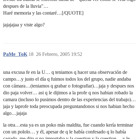
despues de la lluvia"…
Haré memoria y las contaré…[/QUOTE]
jajajajaa y viste algo?
PaMe_ToK
18
26 Febrero, 2005 19:52
una excusa fe en la U… q teniamos q hacer una observación de
campo…y justo el día q fuimos todos los del grupo, nadie andaba
con cámara…(teniamos q grabar o fotografiar)…jaja y despues nos
dio paja volver… asi q le dijimos a la profe q nos habian robado la
camara (incluso lo pusimos dentro de las experiencias del trabajo)…
jaja y laprofe toda preocupada preguntandonos si nos habian hecho
algo…jajaja
la otra…esta ya es un poko más maldita, fue cuando kería terminar
con un pololo… y él, apesar de q le había confesado q lo había
cagado, me dijo q no importaba y la cuestion y la cuestion… y le