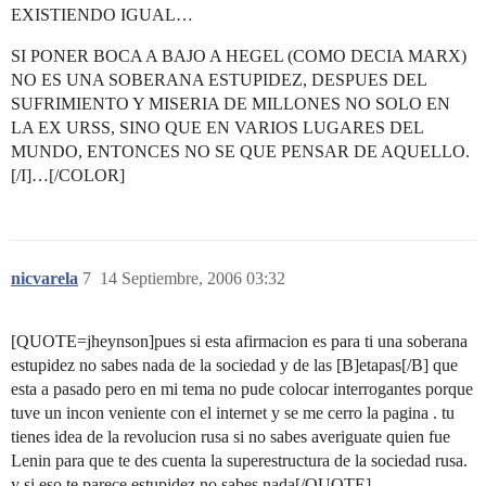
EXISTIENDO IGUAL…
SI PONER BOCA A BAJO A HEGEL (COMO DECIA MARX)
NO ES UNA SOBERANA ESTUPIDEZ, DESPUES DEL
SUFRIMIENTO Y MISERIA DE MILLONES NO SOLO EN
LA EX URSS, SINO QUE EN VARIOS LUGARES DEL
MUNDO, ENTONCES NO SE QUE PENSAR DE AQUELLO.
[/I]…[/COLOR]
nicvarela
7
14 Septiembre, 2006 03:32
[QUOTE=jheynson]pues si esta afirmacion es para ti una soberana
estupidez no sabes nada de la sociedad y de las [B]etapas[/B] que
esta a pasado pero en mi tema no pude colocar interrogantes porque
tuve un incon veniente con el internet y se me cerro la pagina . tu
tienes idea de la revolucion rusa si no sabes averiguate quien fue
Lenin para que te des cuenta la superestructura de la sociedad rusa.
y si eso te parece estupidez no sabes nada[/QUOTE]