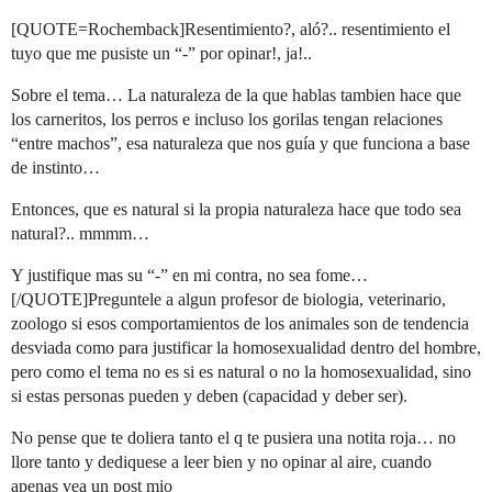
[QUOTE=Rochemback]Resentimiento?, aló?.. resentimiento el
tuyo que me pusiste un “-” por opinar!, ja!..
Sobre el tema… La naturaleza de la que hablas tambien hace que
los carneritos, los perros e incluso los gorilas tengan relaciones
“entre machos”, esa naturaleza que nos guía y que funciona a base
de instinto…
Entonces, que es natural si la propia naturaleza hace que todo sea
natural?.. mmmm…
Y justifique mas su “-” en mi contra, no sea fome…
[/QUOTE]Preguntele a algun profesor de biologia, veterinario,
zoologo si esos comportamientos de los animales son de tendencia
desviada como para justificar la homosexualidad dentro del hombre,
pero como el tema no es si es natural o no la homosexualidad, sino
si estas personas pueden y deben (capacidad y deber ser).
No pense que te doliera tanto el q te pusiera una notita roja… no
llore tanto y dediquese a leer bien y no opinar al aire, cuando
apenas vea un post mio