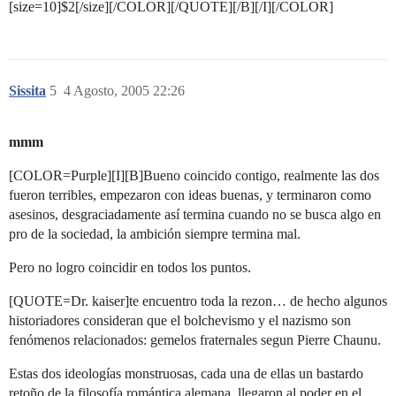
[size=10]$2[/size][/COLOR][/QUOTE][/B][/I][/COLOR]
Sissita
5
4 Agosto, 2005 22:26
mmm
[COLOR=Purple][I][B]Bueno coincido contigo, realmente las dos
fueron terribles, empezaron con ideas buenas, y terminaron como
asesinos, desgraciadamente así termina cuando no se busca algo en
pro de la sociedad, la ambición siempre termina mal.
Pero no logro coincidir en todos los puntos.
[QUOTE=Dr. kaiser]te encuentro toda la rezon… de hecho algunos
historiadores consideran que el bolchevismo y el nazismo son
fenómenos relacionados: gemelos fraternales segun Pierre Chaunu.
Estas dos ideologías monstruosas, cada una de ellas un bastardo
retoño de la filosofía romántica alemana, llegaron al poder en el