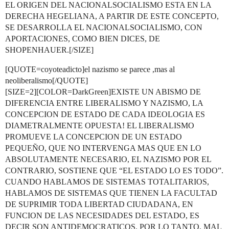
EL ORIGEN DEL NACIONALSOCIALISMO ESTA EN LA
DERECHA HEGELIANA, A PARTIR DE ESTE CONCEPTO,
SE DESARROLLA EL NACIONALSOCIALISMO, CON
APORTACIONES, COMO BIEN DICES, DE
SHOPENHAUER.[/SIZE]
[QUOTE=coyoteadicto]el nazismo se parece ,mas al
neoliberalismo[/QUOTE]
[SIZE=2][COLOR=DarkGreen]EXISTE UN ABISMO DE
DIFERENCIA ENTRE LIBERALISMO Y NAZISMO, LA
CONCEPCION DE ESTADO DE CADA IDEOLOGIA ES
DIAMETRALMENTE OPUESTA! EL LIBERALISMO
PROMUEVE LA CONCEPCION DE UN ESTADO
PEQUEÑO, QUE NO INTERVENGA MAS QUE EN LO
ABSOLUTAMENTE NECESARIO, EL NAZISMO POR EL
CONTRARIO, SOSTIENE QUE “EL ESTADO LO ES TODO”.
CUANDO HABLAMOS DE SISTEMAS TOTALITARIOS,
HABLAMOS DE SISTEMAS QUE TIENEN LA FACULTAD
DE SUPRIMIR TODA LIBERTAD CIUDADANA, EN
FUNCION DE LAS NECESIDADES DEL ESTADO, ES
DECIR SON ANTIDEMOCRATICOS. POR LO TANTO, MAL