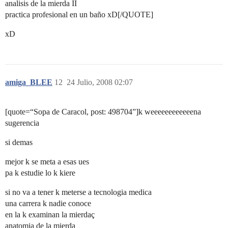
analisis de la mierda II
practica profesional en un baño xD[/QUOTE]
xD
amiga_BLEE
12
24 Julio, 2008 02:07
[quote=“Sopa de Caracol, post: 498704”]k weeeeeeeeeeeena
sugerencia
si demas
mejor k se meta a esas ues
pa k estudie lo k kiere
si no va a tener k meterse a tecnologia medica
una carrera k nadie conoce
en la k examinan la mierdaç
anatomia de la mierda