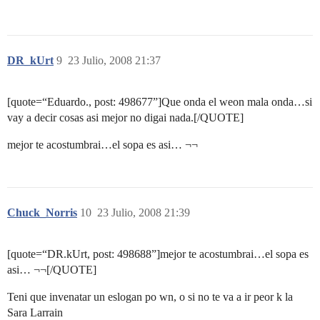
DR_kUrt
9
23 Julio, 2008 21:37
[quote=“Eduardo., post: 498677”]Que onda el weon mala onda…si
vay a decir cosas asi mejor no digai nada.[/QUOTE]
mejor te acostumbrai…el sopa es asi… ¬¬
Chuck_Norris
10
23 Julio, 2008 21:39
[quote=“DR.kUrt, post: 498688”]mejor te acostumbrai…el sopa es
asi… ¬¬[/QUOTE]
Teni que invenatar un eslogan po wn, o si no te va a ir peor k la
Sara Larrain