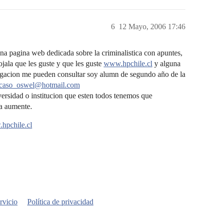
6
12 Mayo, 2006 17:46
a pagina web dedicada sobre la criminalistica con apuntes,
ojala que les guste y que les guste
www.hpchile.cl
y alguna
tigacion me pueden consultar soy alumn de segundo año de la
caso_oswel@hotmail.com
niversidad o institucion que esten todos tenemos que
ca aumente.
hpchile.cl
rvicio
Política de privacidad