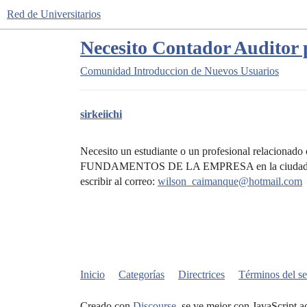
Red de Universitarios
Necesito Contador Auditor 
Comunidad
Introduccion de Nuevos Usuarios
sirkeiichi
Necesito un estudiante o un profesional relacionado
FUNDAMENTOS DE LA EMPRESA en la ciudad de Sant
escribir al correo:
wilson_caimanque@hotmail.com
Inicio
Categorías
Directrices
Términos del se
Creado con
Discourse
, se ve mejor con JavaScript a