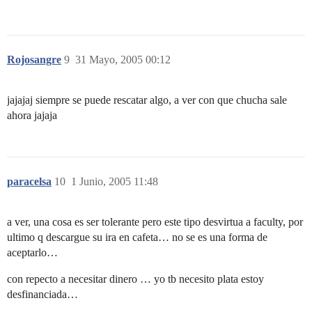
Rojosangre
9
31 Mayo, 2005 00:12
jajajaj siempre se puede rescatar algo, a ver con que chucha sale
ahora jajaja
paracelsa
10
1 Junio, 2005 11:48
a ver, una cosa es ser tolerante pero este tipo desvirtua a faculty, por
ultimo q descargue su ira en cafeta… no se es una forma de
aceptarlo…
con repecto a necesitar dinero … yo tb necesito plata estoy
desfinanciada…