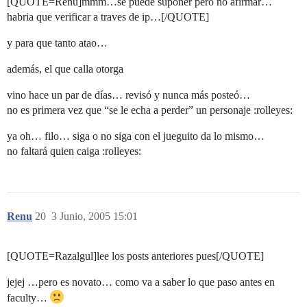
[QUOTE=Renu]mmm…se puede suponer pero no afirmar…
habria que verificar a traves de ip…[/QUOTE]
y para que tanto atao…
además, el que calla otorga
vino hace un par de días… revisó y nunca más posteó…
no es primera vez que “se le echa a perder” un personaje :rolleyes:
ya oh… filo… siga o no siga con el jueguito da lo mismo…
no faltará quien caiga :rolleyes:
Renu
20
3 Junio, 2005 15:01
[QUOTE=Razalgul]lee los posts anteriores pues[/QUOTE]
jejej …pero es novato… como va a saber lo que paso antes en
faculty…