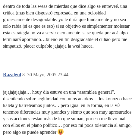
dentro de toda las weas de mierdas que dice algo se entreveé. una
crítica (mas bien disgusto) expresada en una ociosidad
grotescamente desagradable. yo le diría que fundamente y no sea
solo rabia (si es que es eso) si su objetivo es simplementer molestar
esta estrategia no va a servir eternamente. si se queda por acá algo
terminará aportando…bueno en fin desgradable el culiao pero me
simpatizó. placer culpable jajajaja la weá hueca.
Razalgul
8
30 Mayo, 2005 23:44
jajajajajajaja… houy dia estuve en una “asamblea general”,
discutiendo sobre legitimidad con unos anarkos… los konozco hace
kaleta y karreteamos juntos… pero igual en la forma, en la vía
tenemos diferencias muy grandes y siento que son muy apresurados
y sus acciones restan más de lo que suman, por eso me llevo mal
con ellos en el plano político… por eso mi poca tolerancia al amigo,
pero algo se puede aprender