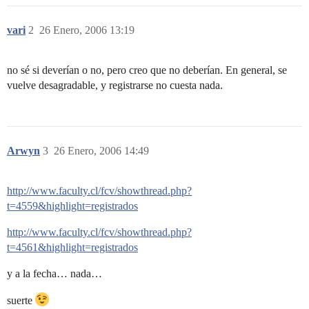
vari
2
26 Enero, 2006 13:19
no sé si deverían o no, pero creo que no deberían. En general, se
vuelve desagradable, y registrarse no cuesta nada.
Arwyn
3
26 Enero, 2006 14:49
http://www.faculty.cl/fcv/showthread.php?
t=4559&highlight=registrados
http://www.faculty.cl/fcv/showthread.php?
t=4561&highlight=registrados
y a la fecha… nada…
suerte