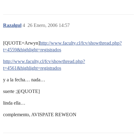
Razalgul
4
26 Enero, 2006 14:57
[QUOTE=Arwyn]
http://www.faculty.cl/fcv/showthread.php?
t=4559&highlight=registrados
http://www.faculty.cl/fcv/showthread.php?
t=4561&highlight=registrados
y a la fecha… nada…
suerte ;)[/QUOTE]
linda ella…
complemento, AVISPATE REWEON