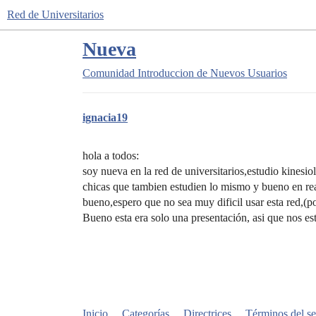
Red de Universitarios
Nueva
Comunidad
Introduccion de Nuevos Usuarios
ignacia19
hola a todos:
soy nueva en la red de universitarios,estudio kinesi
chicas que tambien estudien lo mismo y bueno en rea
bueno,espero que no sea muy dificil usar esta red,(po
Bueno esta era solo una presentación, asi que nos 
Inicio
Categorías
Directrices
Términos del se