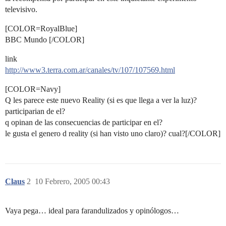
televisivo.
[COLOR=RoyalBlue]
BBC Mundo [/COLOR]
link
http://www3.terra.com.ar/canales/tv/107/107569.html
[COLOR=Navy]
Q les parece este nuevo Reality (si es que llega a ver la luz)?
participarian de el?
q opinan de las consecuencias de participar en el?
le gusta el genero d reality (si han visto uno claro)? cual?[/COLOR]
Claus
2
10 Febrero, 2005 00:43
Vaya pega… ideal para farandulizados y opinólogos…