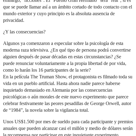
embargo, “ficciones”. El “Pueblo Gran Hermano” será “real”, si es
que se puede llamar así a un ámbito cortado de todo contacto con el
mundo exterior y cuyo principio es la absoluta ausencia de
privacidad.
¿Y las consecuencias?
Algunos ya comenzaron a especular sobre la psicología de esta
moderna raza televisiva. ¿En qué tipo de persona podrá convertirse
alguien después de pasar décadas en estas circunstancias? ¿Se
puede renunciar voluntariamente a la propia libertad de por vida,
como lo harán los 16 participantes de la serie?
En la película The Truman Show, el protagonista es filmado toda su
vida en un pueblo artificial. Hasta ahora nadie parece haberse
inquietado demasiado en Alemania por las consecuencias
psicológicas o aún morales de este nuevo experimento que parece
celebrar festivamente las peores pesadillas de George Orwell, autor
de “1984”, la novela sobre la vigilancia total.
Unos US$1.500 por mes de sueldo para cada participante y premios
anuales que pueden alcanzar casi el millón y medio de dólares serán
la recompensa por participar en este inquietante experimento