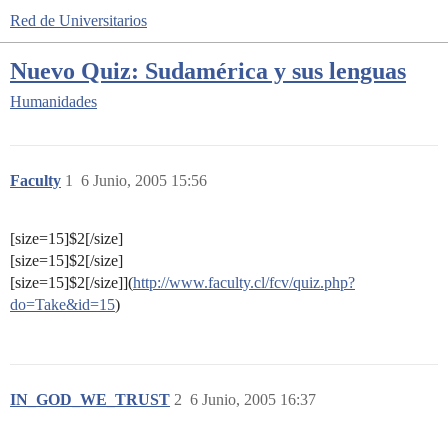
Red de Universitarios
Nuevo Quiz: Sudamérica y sus lenguas
Humanidades
Faculty
1
6 Junio, 2005 15:56
[size=15]$2[/size]
[size=15]$2[/size]
[size=15]$2[/size]](
http://www.faculty.cl/fcv/quiz.php?
do=Take&id=15
)
IN_GOD_WE_TRUST
2
6 Junio, 2005 16:37