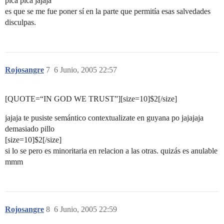
picá picá jajaja
es que se me fue poner sí en la parte que permitía esas salvedades
disculpas.
Rojosangre
7
6 Junio, 2005 22:57
[QUOTE=“IN GOD WE TRUST”][size=10]$2[/size]
jajaja te pusiste semántico contextualizate en guyana po jajajaja
demasiado pillo
[size=10]$2[/size]
si lo se pero es minoritaria en relacion a las otras. quizás es anulable
mmm
Rojosangre
8
6 Junio, 2005 22:59